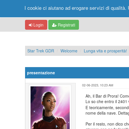
I cookie ci aiutano ad erogare servizi di qualità. 
Login
Registrati
Star Trek GDR
Welcome
Lunga vita e prosperità!
presentazione
02-06-2023, 10:23 AM
Ah, il Bar di Prora! Co
Lo so che entro il 2401
E teoricamente, secondo
nome della nave. Dettag
Per il resto, non dico c