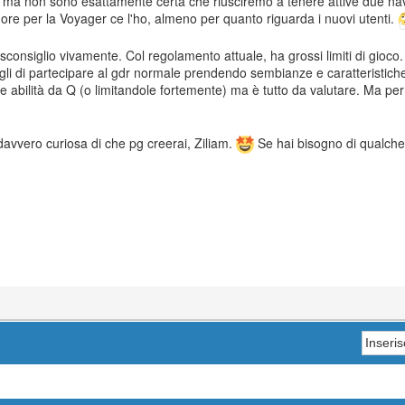
) ma non sono esattamente certa che riusciremo a tenere attive due navi
imore per la Voyager ce l'ho, almeno per quanto riguarda i nuovi utenti.
consiglio vivamente. Col regolamento attuale, ha grossi limiti di gioco
li di partecipare al gdr normale prendendo sembianze e caratteristiche
abilità da Q (o limitandole fortemente) ma è tutto da valutare. Ma pe
davvero curiosa di che pg creerai, Ziliam.
Se hai bisogno di qualche 