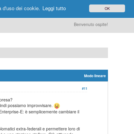
à d'uso dei cookie.
Leggi tutto
OK
gi di Oggi
Ricerca
Utenti
Altro
Benvenuto ospite!
Modo lineare
#11
mpresa?
uindi possiamo improvvisare.
Enterprise-E: è semplicemente cambiare il
lomatici extra-federali e permettere loro di