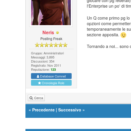
giocare con pg federali
l'Enterprise un po' di t
Un Q come primo pg lo s
opzioni come permetterg
temporaneamente le sue 
Neris
sezione apposita.
Posting Freak
Tornando a noi... sono 
Gruppo: Amministratori
Messaggi: 3,895
Discussioni: 354
Registrato: Nov 2011
Reputazione:
123
Database Comnet
Cronologia Role
Cerca
«
Precedente
|
Successivo
»