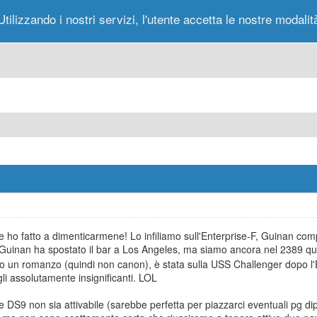
Utilizzando i nostri servizi, l'utente accetta le nostre modalit
Portale
Forum
Nuovi Messaggi
Messag
me ho fatto a dimenticarmene! Lo infiliamo sull'Enterprise-F, Guinan co
 Guinan ha spostato il bar a Los Angeles, ma siamo ancora nel 2389 q
 un romanzo (quindi non canon), è stata sulla USS Challenger dopo l'
li assolutamente insignificanti. LOL
he DS9 non sia attivabile (sarebbe perfetta per piazzarci eventuali pg dip