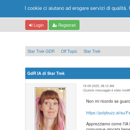
I cookie ci aiutano ad erogare servizi di qualità. 
Login
Registrati
Star Trek GDR
Off Topic
Star Trek
GdR IA di Star Trek
19-09-2025, 08:12 AM
(Questo messaggio è stato modific
Non mi ricordo se guar
https://polybuzz.ai/su/F
Apprezziamo come l'IA h
comunque giocata bene