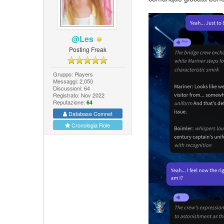
@Les
Posting Freak
Gruppo: Players
Messaggi: 2,050
Discussioni: 64
Registrato: Nov 2022
Reputazione:
64
Database Comnet
Cronologia Role