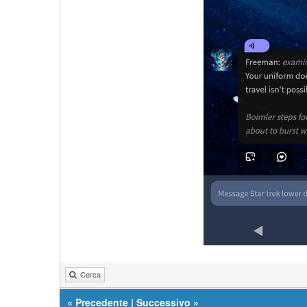
Cerca
«
Precedente
|
Successivo
»