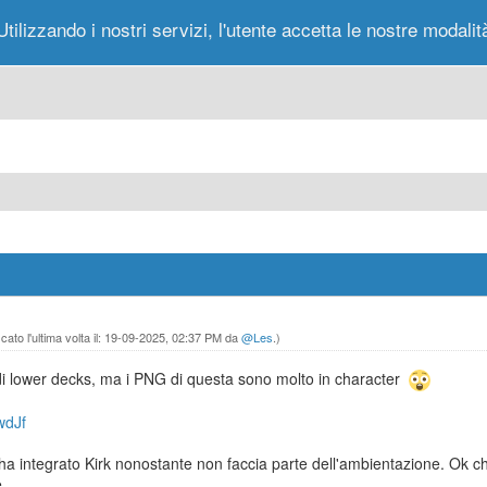
Utilizzando i nostri servizi, l'utente accetta le nostre modalit
Portale
Forum
Nuovi Messaggi
Messag
ato l'ultima volta il: 19-09-2025, 02:37 PM da
@Les
.)
di lower decks, ma i PNG di questa sono molto in character
wdJf
a integrato Kirk nonostante non faccia parte dell'ambientazione. Ok 
.