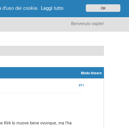
à d'uso dei cookie.
Leggi tutto
OK
gi di Oggi
Ricerca
Utenti
Altro
Benvenuto ospite!
Modo lineare
#11
che Kirk lo muove bene ovunque, ma l'ha