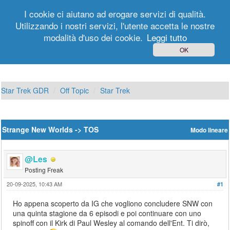
I cookie ci aiutano ad erogare servizi di qualità.
Utilizzando i nostri servizi, l'utente accetta le nostre
modalità d'uso dei cookie.
Leggi tutto
Login
Registrati
OK
Star Trek GDR
Off Topic
Star Trek
Strange New Worlds -> TOS
Modo lineare
@Les
Posting Freak
20-09-2025, 10:43 AM
#1
Ho appena scoperto da IG che vogliono concludere SNW con
una quinta stagione da 6 episodi e poi continuare con uno
spinoff con il Kirk di Paul Wesley al comando dell'Ent. Ti dirò,