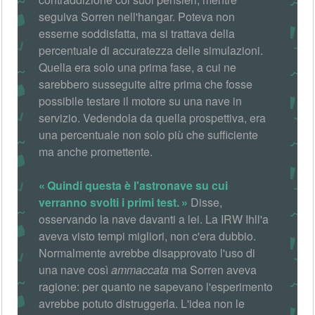
seguiva Sorren nell'hangar. Poteva non
esserne soddisfatta, ma si trattava della
percentuale di accuratezza delle simulazioni.
Quella era solo una prima fase, a cui ne
sarebbero susseguite altre prima che fosse
possibile testare il motore su una nave in
servizio. Vedendola da quella prospettiva, era
una percentuale non solo più che sufficiente
ma anche promettente.
Quindi questa è l'astronave su cui
verranno svolti i primi test.
Disse,
osservando la nave davanti a lei. La IRW Ihll'a
aveva visto tempi migliori, non c'era dubbio.
Normalmente avrebbe disapprovato l'uso di
una nave così
ammaccata
ma Sorren aveva
ragione: per quanto ne sapevano l'esperimento
avrebbe potuto distruggerla. L'idea non le