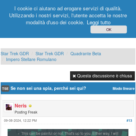
I cookie ci aiutano ad erogare servizi di qualità.
Utilizzando i nostri servizi, l'utente accetta le nostre
modalità d'uso dei cookie.
Leggi tutto
Login
Registrati
OK
Star Trek GDR
Star Trek GDR
Quadrante Beta
Impero Stellare Romulano
Questa discussione è chiusa
Se non sei una spia, perché sei qui?
Modo lineare
TSE
Neris
Posting Freak
09-08-2024, 12:22 PM
#13
This can be painful or not. That's up to you. Either way, I will