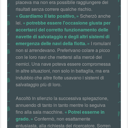
piaceva ma non era possibile raggiungere dei
risultati senza correre qualche rischio.
Guardiamo il lato positivo,
Scherzò anche
lei.
potrebbe essere l'occasione giusta per
accertarci del corretto funzionamento delle
navette di salvataggio e degli altri sistemi di
emergenza delle navi della flotta.
I romulani
non si arrendevano. Preferivano colare a picco
con le loro navi che mettersi alla mercé dei
nemici. Una nave poteva essere compromessa
in altre situazioni, non solo in battaglia, ma era
indubbio che altre flotte usavano i sistemi di
salvataggio più di loro.
Ascoltò in silenzio la successiva spiegazione,
annuendo di tanto in tanto mentre lo seguiva
fino alla sala macchine.
Potrei esserne in
grado.
Confermò, non esattamente
entusiasta, alla richiesta del ricercatore. Sorren