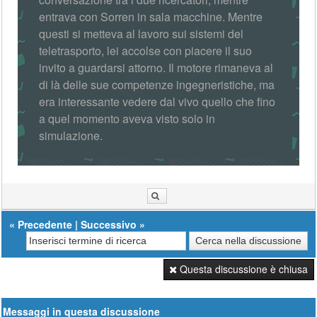
entrava con Sorren in sala macchine. Mentre
questi si metteva al lavoro sui sistemi del
teletrasporto, lei accolse con piacere il suo
invito a guardarsi attorno. Il motore rimaneva al
di là delle sue competenze ingegneristiche, ma
era interessante vedere dal vivo quello che fino
a quel momento aveva visto solo in
simulazione.
«
Precedente
|
Successivo
»
Questa discussione è chiusa
Messaggi in questa discussione