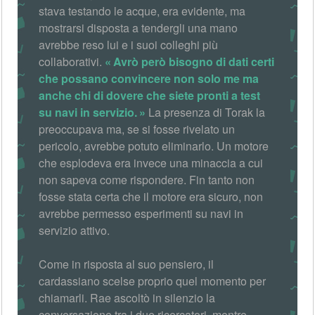
stava testando le acque, era evidente, ma
mostrarsi disposta a tendergli una mano
avrebbe reso lui e i suoi colleghi più
collaborativi.
Avrò però bisogno di dati certi
che possano convincere non solo me ma
anche chi di dovere che siete pronti a test
su navi in servizio.
La presenza di Torak la
preoccupava ma, se si fosse rivelato un
pericolo, avrebbe potuto eliminarlo. Un motore
che esplodeva era invece una minaccia a cui
non sapeva come rispondere. Fin tanto non
fosse stata certa che il motore era sicuro, non
avrebbe permesso esperimenti su navi in
servizio attivo.
Come in risposta al suo pensiero, il
cardassiano scelse proprio quel momento per
chiamarli. Rae ascoltò in silenzio la
conversazione tra i due ricercatori, mentre