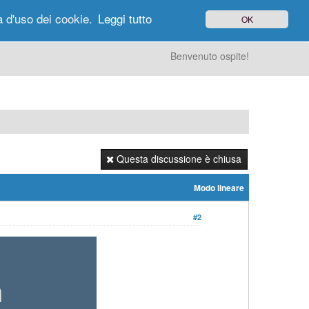
à d'uso dei cookie.
Leggi tutto
OK
gi di Oggi
Ricerca
Utenti
Altro
Benvenuto ospite!
Questa discussione è chiusa
Modo lineare
#2
n