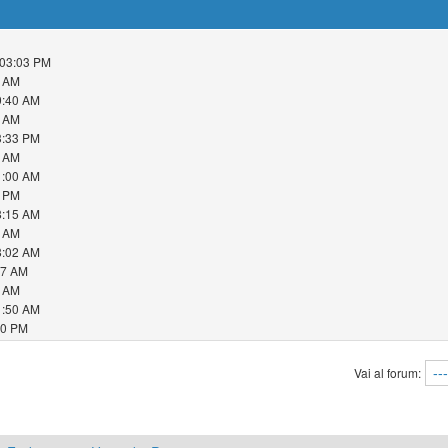
 03:03 PM
4 AM
09:40 AM
2 AM
03:33 PM
4 AM
11:00 AM
0 PM
08:15 AM
4 AM
08:02 AM
27 AM
8 AM
11:50 AM
40 PM
Vai al forum: