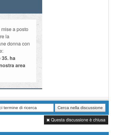
i mise a posto
re la
ovane donna con
e:
 35. ha
 nostra area
Questa discussione è chiusa