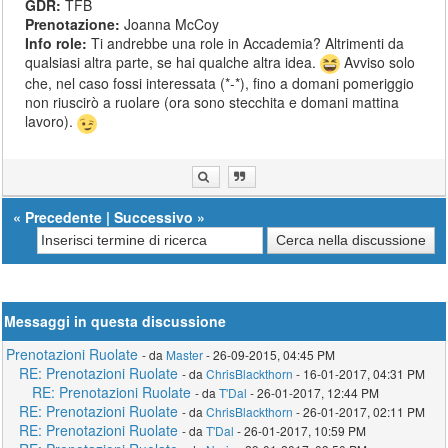
GDR:
TFB
Prenotazione:
Joanna McCoy
Info role:
Ti andrebbe una role in Accademia? Altrimenti da
qualsiasi altra parte, se hai qualche altra idea.
Avviso solo
che, nel caso fossi interessata (*-*), fino a domani pomeriggio
non riuscirò a ruolare (ora sono stecchita e domani mattina
lavoro).
«
Precedente
|
Successivo
»
Messaggi in questa discussione
Prenotazioni Ruolate
- da
Master
- 26-09-2015, 04:45 PM
RE: Prenotazioni Ruolate
- da
ChrisBlackthorn
- 16-01-2017, 04:31 PM
RE: Prenotazioni Ruolate
- da
T'Dal
- 26-01-2017, 12:44 PM
RE: Prenotazioni Ruolate
- da
ChrisBlackthorn
- 26-01-2017, 02:11 PM
RE: Prenotazioni Ruolate
- da
T'Dal
- 26-01-2017, 10:59 PM