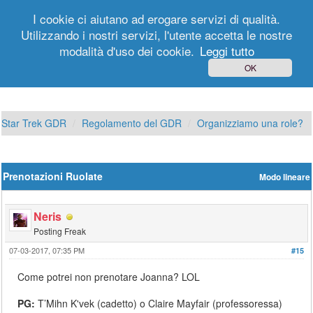
I cookie ci aiutano ad erogare servizi di qualità.
Utilizzando i nostri servizi, l'utente accetta le nostre
modalità d'uso dei cookie.
Leggi tutto
Login
Registrati
OK
Star Trek GDR
Regolamento del GDR
Organizziamo una role?
Prenotazioni Ruolate
Modo lineare
Neris
Posting Freak
07-03-2017, 07:35 PM
#15
Come potrei non prenotare Joanna? LOL
PG:
T’Mihn K'vek (cadetto) o Claire Mayfair (professoressa)