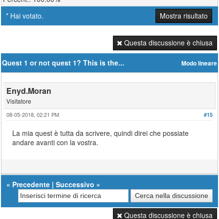
* Hai votato.
Mostra risultato
Questa discussione è chiusa
Quest 1 or not quest 1? This is the...
Modo lineare
Enyd.Moran
Visitatore
08-05-2018, 02:21 PM
#15
La mia quest è tutta da scrivere, quindi direi che possiate
andare avanti con la vostra.
«
Precedente
|
Successivo
»
Questa discussione è chiusa