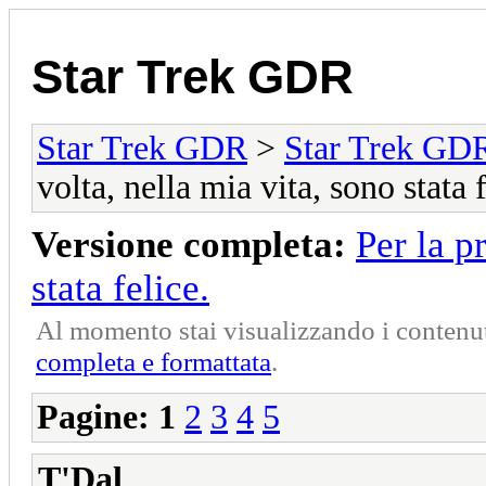
Star Trek GDR
Star Trek GDR
>
Star Trek GD
volta, nella mia vita, sono stata f
Versione completa:
Per la p
stata felice.
Al momento stai visualizzando i contenut
completa e formattata
.
Pagine:
1
2
3
4
5
T'Dal