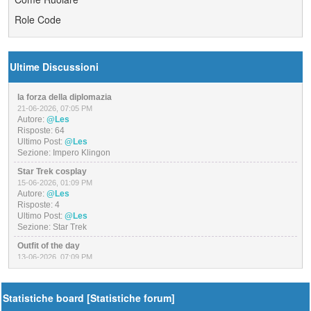
Role Code
Ultime Discussioni
la forza della diplomazia
21-06-2026, 07:05 PM
Autore:
@Les
Risposte:
64
Ultimo Post:
@Les
Sezione:
Impero Klingon
Star Trek cosplay
15-06-2026, 01:09 PM
Autore:
@Les
Risposte:
4
Ultimo Post:
@Les
Sezione:
Star Trek
Outfit of the day
13-06-2026, 07:09 PM
Autore:
@Les
Risposte:
26
Ultimo Post:
@Les
Statistiche board [
Statistiche forum
]
Sezione:
Bar di Prora