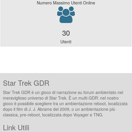
Numero Massimo Utenti Online
10-04-2026, 07:24 PM
Autore:
@Les
Risposte:
70
Ultimo Post:
@Les
Sezione:
USS Enterprise
Empok Nor: un pezzo di storia
30
28-03-2026, 05:52 PM
Autore:
@Les
Utenti
Risposte:
0
Ultimo Post:
@Les
Sezione:
Unione Cardassiana
un pericoloso progetto parallelo
28-03-2026, 04:32 PM
Autore:
@Les
Risposte:
56
Star Trek GDR
Ultimo Post:
@Les
Sezione:
Impero Stellare Romulano
Star Trek GDR è un gioco di narrazione su forum ambientato nel
[TOS] Occhio alla sabbia negli stivali
meraviglioso universo di Star Trek. È un multi-GDR: nel nostro
28-03-2026, 04:12 PM
Autore:
@Les
gioco è possibile scegliere tra un ambientazione reboot, localizzata
Risposte:
27
dopo il film di J. J. Abrams del 2009, o un ambientazione più
Ultimo Post:
Neris
classica, pre-reboot, localizzata dopo Voyager e TNG.
Sezione:
Quadrante Alpha
Link Utili
Corte Marziale
28-03-2026, 04:06 PM