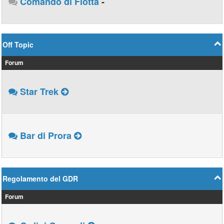
Comando di Flotta
-
Off Topic
Forum
Star Trek
Bar di Prora
Regolamento del GDR
Forum