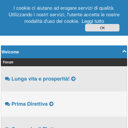
I cookie ci aiutano ad erogare servizi di qualità.
Utilizzando i nostri servizi, l'utente accetta le nostre
modalità d'uso dei cookie.
Leggi tutto
Login
Registrati
OK
Welcome
Forum
Lunga vita e prosperità!
Prima Direttiva