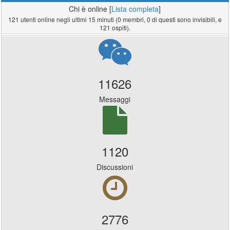
I miei video
Chi è online [
Lista completa
]
04-06-2026, 02:13 PM
121 utenti online negli ultimi 15 minuti (0 membri, 0 di questi sono invisibili, e
Autore:
@Les
121 ospiti).
Risposte:
21
Ultimo Post:
@Les
Sezione:
Star Trek
GdR IA 2
20-05-2026, 02:26 PM
Autore:
@Les
11626
Risposte:
201
Ultimo Post:
@Les
Messaggi
Sezione:
Star Trek
Diario del capitano, data stellare boh...
16-04-2026, 02:59 PM
Autore:
@Les
Risposte:
67
1120
Ultimo Post:
T'Halassa
Sezione:
Organizziamo una role?
Discussioni
Codici Role per Starfleet Academy
13-04-2026, 04:17 PM
Autore:
Master
Risposte:
11
Ultimo Post:
Cantastorie
Sezione:
Gioca nelle serie di Star Trek!
2776
Gli esploratori dell'Arca Perduta