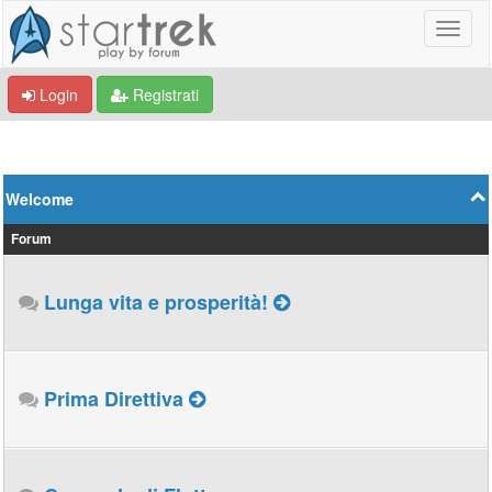
Login
Registrati
Welcome
Forum
Lunga vita e prosperità!
Prima Direttiva