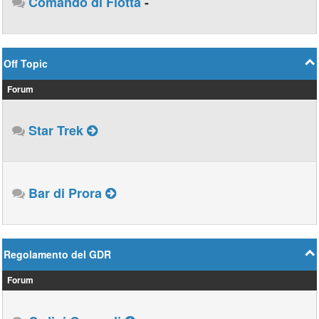
Comando di Flotta
-
Off Topic
Forum
Star Trek
Bar di Prora
Regolamento del GDR
Forum