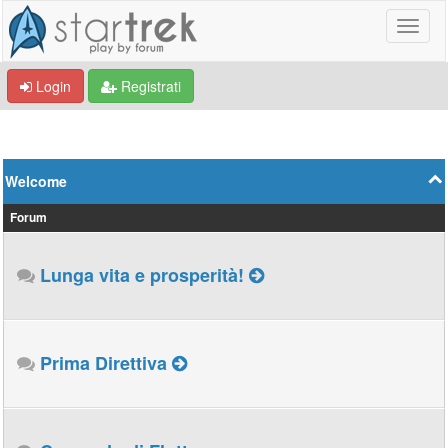
Login
Registrati
Welcome
Forum
Lunga vita e prosperità!
Prima Direttiva