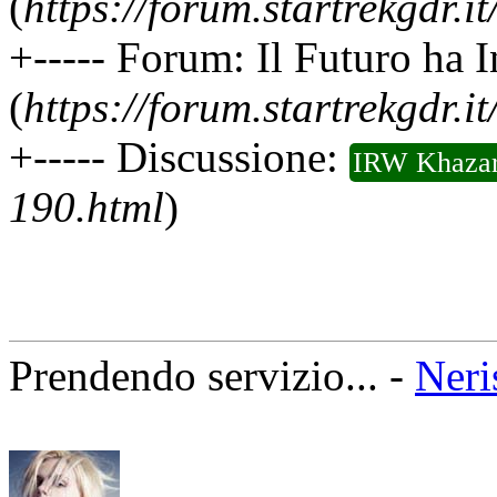
(
https://forum.startrekgdr.i
+----- Forum: Il Futuro ha 
(
https://forum.startrekgdr.i
+----- Discussione:
IRW Khaza
190.html
)
Prendendo servizio... -
Neri