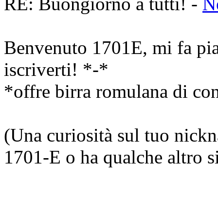
RE: Buongiorno a tutti! -
N
Benvenuto 1701E, mi fa piac
iscriverti! *-*
*offre birra romulana di c
(Una curiosità sul tuo nic
1701-E o ha qualche altro s