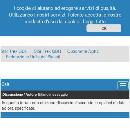
I cookie ci aiutano ad erogare servizi di qualità.
Utilizzando i nostri servizi, l'utente accetta le nostre
modalità d'uso dei cookie.
Leggi tutto
Login
Registrati
OK
Star Trek GDR
Star Trek GDR
Quadrante Alpha
Federazione Unita dei Pianeti
Cait
Discussione
/
Autore
Ultimo messaggio
In questo forum non esistono discussioni secondo le opzioni di data
ed ora specificate.