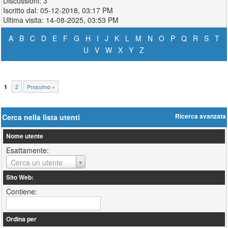
3
05-12-2018, 03:17 PM
14-08-2025, 03:53 PM
A
B
C
D
E
F
G
H
I
J
K
L
M
N
O
P
Q
R
S
T
U
V
W
X
Y
Z
2
Prossimo »
1
Cerca nella lista utenti
Ricerca avanzata
Nome utente
Esattamente:
Nome
Cerca un utente
utente
Sito Web:
Contiene:
Ordina per