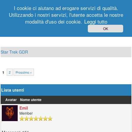
I cookie ci aiutano ad erogare servizi di qualità.
Utilizzando i nostri servizi, l'utente accetta le nostre
modalità d'uso dei cookie.
Leggi tutto
Login
Registrati
OK
Star Trek GDR
2
Prossimo »
1
Lista utenti
Avatar
Nome utente
Emil
Member