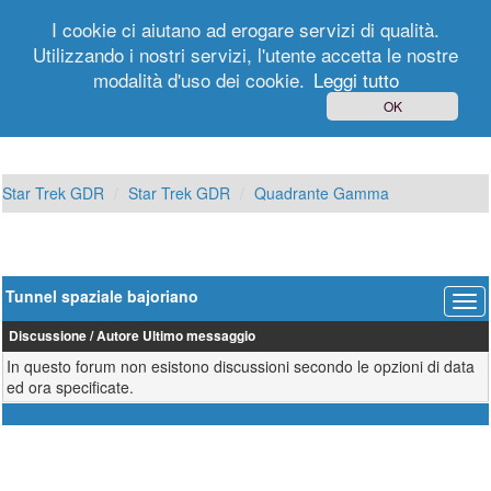
I cookie ci aiutano ad erogare servizi di qualità.
Utilizzando i nostri servizi, l'utente accetta le nostre
modalità d'uso dei cookie.
Leggi tutto
Login
Registrati
OK
Star Trek GDR
Star Trek GDR
Quadrante Gamma
Tunnel spaziale bajoriano
Discussione
/
Autore
Ultimo messaggio
In questo forum non esistono discussioni secondo le opzioni di data
ed ora specificate.