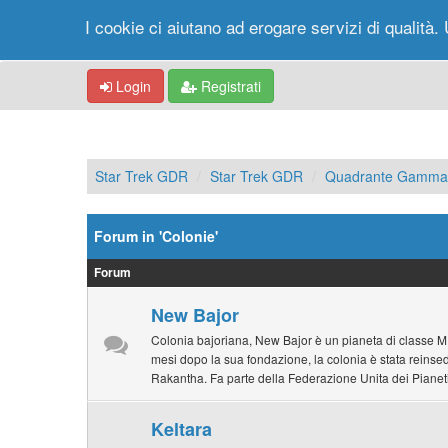
I cookie ci aiutano ad erogare servizi di qualità. 
Login
Registrati
Star Trek GDR
Star Trek GDR
Quadrante Gamma
Forum in 'Colonie'
Forum
New Bajor
Colonia bajoriana, New Bajor è un pianeta di classe M 
mesi dopo la sua fondazione, la colonia è stata reinsed
Rakantha. Fa parte della Federazione Unita dei Pianeti
Keltara