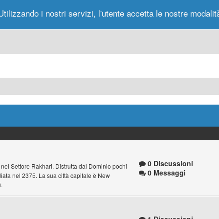
Utilizzando i nostri servizi, l'utente accetta le nostre modalit
Portale
Forum
Nuovi Messaggi
Messag
0 Discussioni
nel Settore Rakhari. Distrutta dal Dominio pochi
0 Messaggi
iata nel 2375. La sua città capitale è New
.