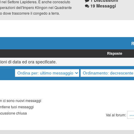
1 Discussioni
 M nel Settore Lapideres. È anche conosciuto
19 Messaggi
operazioni dell'Impero Klingon nel Quadrante
dove trascorrere il congedo a terra.
R
Risposte
oni di data ed ora specificate.
 ci sono nuovi messaggi
tiene tuoi messaggi
cussione chiusa
Vai al forum: