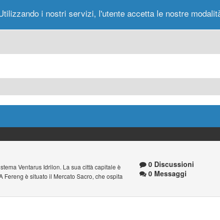
Utilizzando i nostri servizi, l'utente accetta le nostre modalit
Portale
Forum
Nuovi Messaggi
Messag
0 Discussioni
istema Ventarus Idrilon. La sua città capitale è
0 Messaggi
A Fereng è situato il Mercato Sacro, che ospita