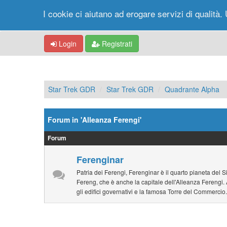
I cookie ci aiutano ad erogare servizi di qualità. 
Login
Registrati
Star Trek GDR
Star Trek GDR
Quadrante Alpha
Forum in 'Alleanza Ferengi'
Forum
Ferenginar
Patria dei Ferengi, Ferenginar è il quarto pianeta del S
Fereng, che è anche la capitale dell'Alleanza Ferengi. 
gli edifici governativi e la famosa Torre del Commercio.