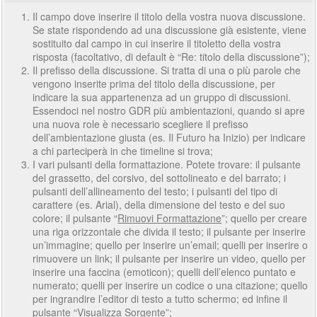
Il campo dove inserire il titolo della vostra nuova discussione.
Se state rispondendo ad una discussione già esistente, viene
sostituito dal campo in cui inserire il titoletto della vostra
risposta (facoltativo, di default è “Re: titolo della discussione”);
Il prefisso della discussione. Si tratta di una o più parole che
vengono inserite prima del titolo della discussione, per
indicare la sua appartenenza ad un gruppo di discussioni.
Essendoci nel nostro GDR più ambientazioni, quando si apre
una nuova role è necessario scegliere il prefisso
dell’ambientazione giusta (es. Il Futuro ha Inizio) per indicare
a chi parteciperà in che timeline si trova;
I vari pulsanti della formattazione. Potete trovare: il pulsante
del grassetto, del corsivo, del sottolineato e del barrato; i
pulsanti dell’allineamento del testo; i pulsanti del tipo di
carattere (es. Arial), della dimensione del testo e del suo
colore; il pulsante “
Rimuovi Formattazione
”; quello per creare
una riga orizzontale che divida il testo; il pulsante per inserire
un’immagine; quello per inserire un’email; quelli per inserire o
rimuovere un link; il pulsante per inserire un video, quello per
inserire una faccina (emoticon); quelli dell’elenco puntato e
numerato; quelli per inserire un codice o una citazione; quello
per ingrandire l’editor di testo a tutto schermo; ed infine il
pulsante “
Visualizza Sorgente
”;