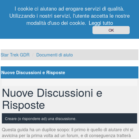
I cookie ci aiutano ad erogare servizi di qualità.
Utilizzando i nostri servizi, l'utente accetta le nostre
modalità d'uso dei cookie.
Leggi tutto
Login
Registrati
OK
Star Trek GDR
Documenti di aiuto
Nuove Discussioni e Risposte
Nuove Discussioni e
Risposte
Creare (o rispondere ad) una discussione.
Questa guida ha un duplice scopo: il primo è quello di aiutare chi si
avvicina per la prima volta ad un forum, e di conseguenza tratterà