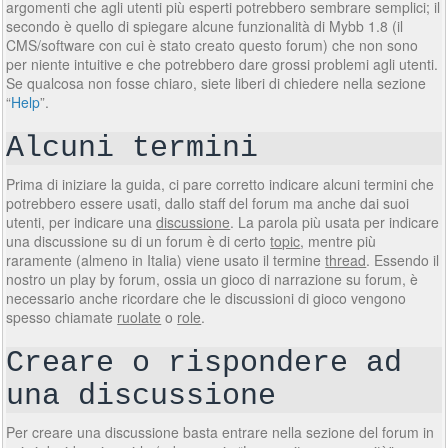
argomenti che agli utenti più esperti potrebbero sembrare semplici; il
secondo è quello di spiegare alcune funzionalità di Mybb 1.8 (il
CMS/software con cui è stato creato questo forum) che non sono
per niente intuitive e che potrebbero dare grossi problemi agli utenti.
Se qualcosa non fosse chiaro, siete liberi di chiedere nella sezione
“
Help
”.
Alcuni termini
Prima di iniziare la guida, ci pare corretto indicare alcuni termini che
potrebbero essere usati, dallo staff del forum ma anche dai suoi
utenti, per indicare una
discussione
. La parola più usata per indicare
una discussione su di un forum è di certo
topic
, mentre più
raramente (almeno in Italia) viene usato il termine
thread
. Essendo il
nostro un play by forum, ossia un gioco di narrazione su forum, è
necessario anche ricordare che le discussioni di gioco vengono
spesso chiamate
ruolate
o
role
.
Creare o rispondere ad
una discussione
Per creare una discussione basta entrare nella sezione del forum in