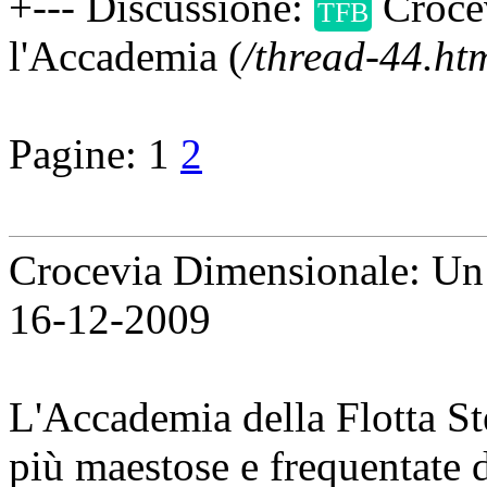
+--- Discussione:
Crocev
TFB
l'Accademia (
/thread-44.ht
Pagine:
1
2
Crocevia Dimensionale: Un 
16-12-2009
L'Accademia della Flotta Ste
più maestose e frequentate d