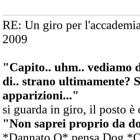
RE: Un giro per l'accademi
2009
"Capito.. uhm.. vediamo di
di.. strano ultimamente? S
apparizioni..."
si guarda in giro, il posto è
"Non saprei proprio da dov
*Dannato Q* pensa Dog *Qua