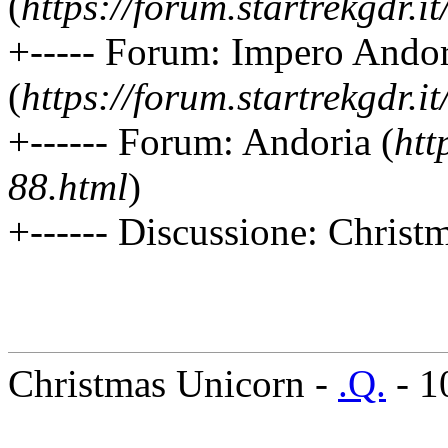
(
https://forum.startrekgdr.i
+----- Forum: Impero Ando
(
https://forum.startrekgdr.i
+------ Forum: Andoria (
htt
88.html
)
+------ Discussione: Christ
Christmas Unicorn -
.Q.
- 1