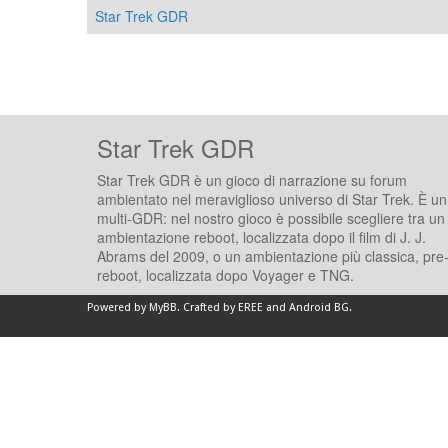
Star Trek GDR
Star Trek GDR
Star Trek GDR è un gioco di narrazione su forum
ambientato nel meraviglioso universo di Star Trek. È un
multi-GDR: nel nostro gioco è possibile scegliere tra un
ambientazione reboot, localizzata dopo il film di J. J.
Abrams del 2009, o un ambientazione più classica, pre
reboot, localizzata dopo Voyager e TNG.
Powered by
MyBB
.
Crafted by EREE
and
Android BG
.