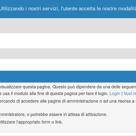
Utilizzando i nostri servizi, l'utente accetta le nostre modalit
Portale
Forum
Nuovi Messaggi
Messag
r visualizzare questa pagina. Questo può dipendere da una delle seguent
e usa il modulo alla fine di questa pagina per fare il login.
Login
|
Vuoi r
rcando di accedere alle pagine di amministrazione o ad una risorsa a c
mministratore, o potrebbe essere in attesa di attivazione.
lizzare l'appropriato form o link.