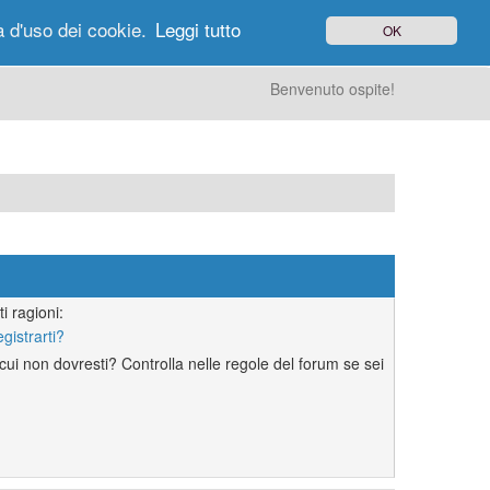
à d'uso dei cookie.
Leggi tutto
OK
gi di Oggi
Ricerca
Utenti
Altro
Benvenuto ospite!
i ragioni:
egistrarti?
ui non dovresti? Controlla nelle regole del forum se sei