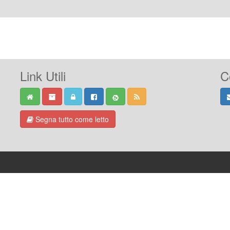
Link Utili
C
Segna tutto come letto
-