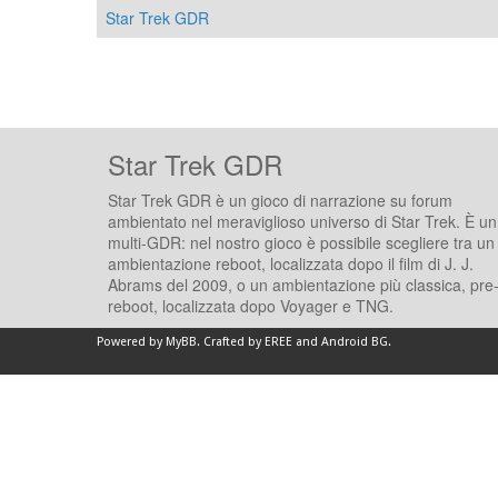
Star Trek GDR
Star Trek GDR
Star Trek GDR è un gioco di narrazione su forum
ambientato nel meraviglioso universo di Star Trek. È un
multi-GDR: nel nostro gioco è possibile scegliere tra un
ambientazione reboot, localizzata dopo il film di J. J.
Abrams del 2009, o un ambientazione più classica, pre
reboot, localizzata dopo Voyager e TNG.
Powered by
MyBB
.
Crafted by EREE
and
Android BG
.