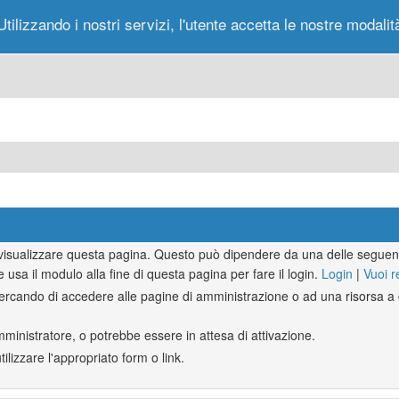
Utilizzando i nostri servizi, l'utente accetta le nostre modalit
Portale
Forum
Nuovi Messaggi
Messag
r visualizzare questa pagina. Questo può dipendere da una delle seguent
e usa il modulo alla fine di questa pagina per fare il login.
Login
|
Vuoi r
rcando di accedere alle pagine di amministrazione o ad una risorsa a c
mministratore, o potrebbe essere in attesa di attivazione.
lizzare l'appropriato form o link.