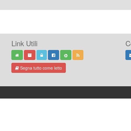
Link Utili
C
Segna tutto come letto
-