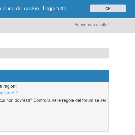
à d'uso dei cookie.
Leggi tutto
OK
gi di Oggi
Ricerca
Utenti
Altro
Benvenuto ospite!
i ragioni:
egistrarti?
ui non dovresti? Controlla nelle regole del forum se sei