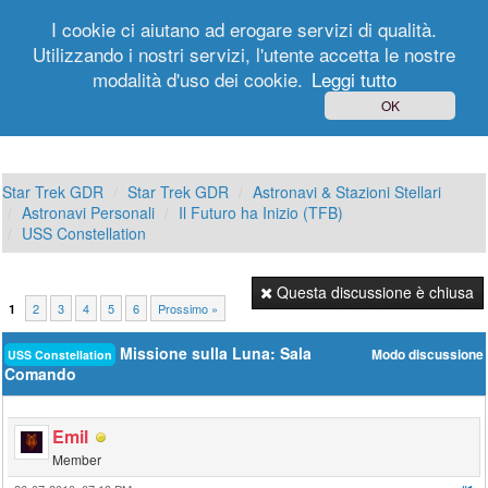
I cookie ci aiutano ad erogare servizi di qualità.
Utilizzando i nostri servizi, l'utente accetta le nostre
modalità d'uso dei cookie.
Leggi tutto
Login
Registrati
OK
Star Trek GDR
Star Trek GDR
Astronavi & Stazioni Stellari
Astronavi Personali
Il Futuro ha Inizio (TFB)
USS Constellation
Questa discussione è chiusa
2
3
4
5
6
Prossimo »
1
Missione sulla Luna: Sala
Modo discussione
USS Constellation
Comando
Emil
Member