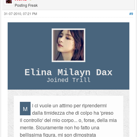
Posting Freak
31-07-2010, 07:21 PM
#9
Elina Milayn Dax
Joined Trill
i ci vuole un attimo per riprendermi
M
dalla timidezza che di colpo ha 'preso
il controllo' del mio corpo... o, forse, della mia
mente. Sicuramente non ho fatto una
bellissima figura, mi son dimostrata