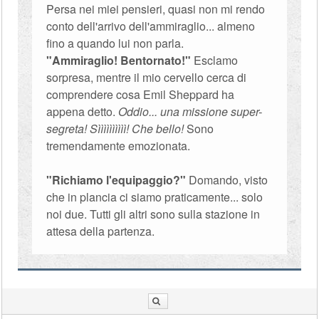
Persa nei miei pensieri, quasi non mi rendo
conto dell'arrivo dell'ammiraglio... almeno
fino a quando lui non parla.
"Ammiraglio! Bentornato!"
Esclamo
sorpresa, mentre il mio cervello cerca di
comprendere cosa Emil Sheppard ha
appena detto.
Oddio... una missione super-
segreta! Sìììììììììì! Che bello!
Sono
tremendamente emozionata.
"Richiamo l'equipaggio?"
Domando, visto
che in plancia ci siamo praticamente... solo
noi due. Tutti gli altri sono sulla stazione in
attesa della partenza.