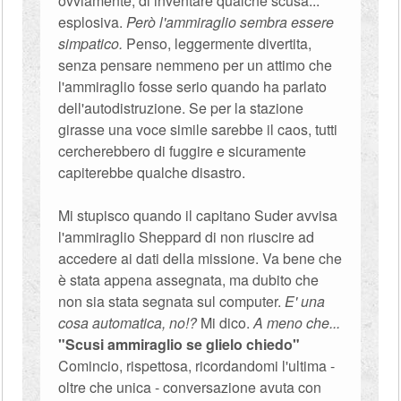
ovviamente, di inventare qualche scusa...
esplosiva.
Però l'ammiraglio sembra essere
simpatico.
Penso, leggermente divertita,
senza pensare nemmeno per un attimo che
l'ammiraglio fosse serio quando ha parlato
dell'autodistruzione. Se per la stazione
girasse una voce simile sarebbe il caos, tutti
cercherebbero di fuggire e sicuramente
capiterebbe qualche disastro.
Mi stupisco quando il capitano Suder avvisa
l'ammiraglio Sheppard di non riuscire ad
accedere ai dati della missione. Va bene che
è stata appena assegnata, ma dubito che
non sia stata segnata sul computer.
E' una
cosa automatica, no!?
Mi dico.
A meno che...
"Scusi ammiraglio se glielo chiedo"
Comincio, rispettosa, ricordandomi l'ultima -
oltre che unica - conversazione avuta con