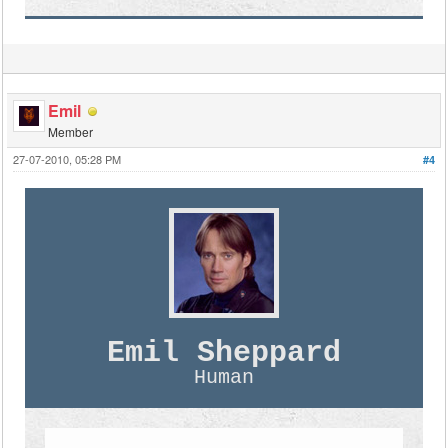
Emil
Member
27-07-2010, 05:28 PM
#4
Emil Sheppard
Human