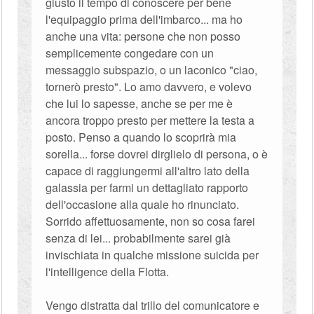
giusto il tempo di conoscere per bene
l'equipaggio prima dell'imbarco... ma ho
anche una vita: persone che non posso
semplicemente congedare con un
messaggio subspazio, o un laconico "ciao,
tornerò presto". Lo amo davvero, e volevo
che lui lo sapesse, anche se per me è
ancora troppo presto per mettere la testa a
posto. Penso a quando lo scoprirà mia
sorella... forse dovrei dirglielo di persona, o è
capace di raggiungermi all'altro lato della
galassia per farmi un dettagliato rapporto
dell'occasione alla quale ho rinunciato.
Sorrido affettuosamente, non so cosa farei
senza di lei... probabilmente sarei già
invischiata in qualche missione suicida per
l'intelligence della Flotta.
Vengo distratta dal trillo del comunicatore e