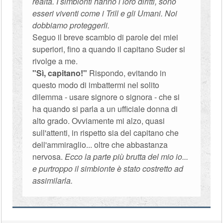
realtà. I simbionti hanno i loro diritti, sono
esseri viventi come i Trill e gli Umani. Noi
dobbiamo proteggerli.
Seguo il breve scambio di parole dei miei
superiori, fino a quando il capitano Suder si
rivolge a me.
"Sì, capitano!"
Rispondo, evitando in
questo modo di imbattermi nel solito
dilemma - usare signore o signora - che si
ha quando si parla a un ufficiale donna di
alto grado. Ovviamente mi alzo, quasi
sull'attenti, in rispetto sia del capitano che
dell'ammiraglio... oltre che abbastanza
nervosa.
Ecco la parte più brutta del mio io...
e purtroppo il simbionte è stato costretto ad
assimilarla.