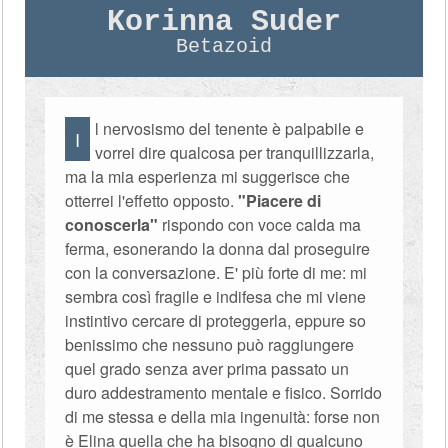
Korinna Suder
Betazoid
l nervosismo del tenente è palpabile e
I
vorrei dire qualcosa per tranquillizzarla,
ma la mia esperienza mi suggerisce che
otterrei l'effetto opposto.
"Piacere di
conoscerla"
rispondo con voce calda ma
ferma, esonerando la donna dal proseguire
con la conversazione. E' più forte di me: mi
sembra così fragile e indifesa che mi viene
instintivo cercare di proteggerla, eppure so
benissimo che nessuno può raggiungere
quel grado senza aver prima passato un
duro addestramento mentale e fisico. Sorrido
di me stessa e della mia ingenuità: forse non
è Elina quella che ha bisogno di qualcuno