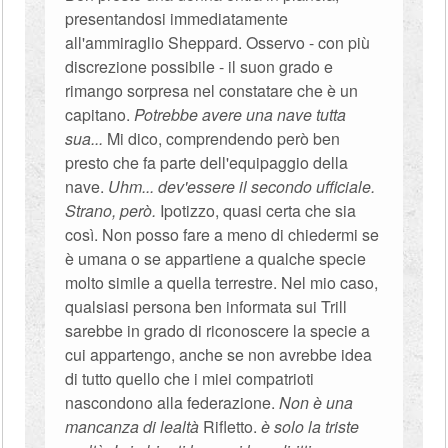
presentandosi immediatamente
all'ammiraglio Sheppard. Osservo - con più
discrezione possibile - il suon grado e
rimango sorpresa nel constatare che è un
capitano.
Potrebbe avere una nave tutta
sua...
Mi dico, comprendendo però ben
presto che fa parte dell'equipaggio della
nave.
Uhm... dev'essere il secondo ufficiale.
Strano, però.
Ipotizzo, quasi certa che sia
così. Non posso fare a meno di chiedermi se
è umana o se appartiene a qualche specie
molto simile a quella terrestre. Nel mio caso,
qualsiasi persona ben informata sui Trill
sarebbe in grado di riconoscere la specie a
cui appartengo, anche se non avrebbe idea
di tutto quello che i miei compatrioti
nascondono alla federazione.
Non è una
mancanza di lealtà
Rifletto.
è solo la triste