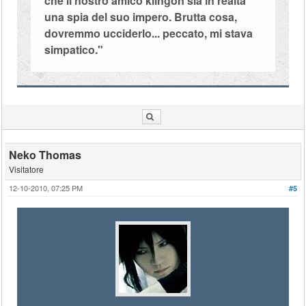
che il nostro amico klingon sia in realtà
una spia del suo impero. Brutta cosa,
dovremmo ucciderlo... peccato, mi stava
simpatico."
Neko Thomas
Visitatore
12-10-2010, 07:25 PM
#5