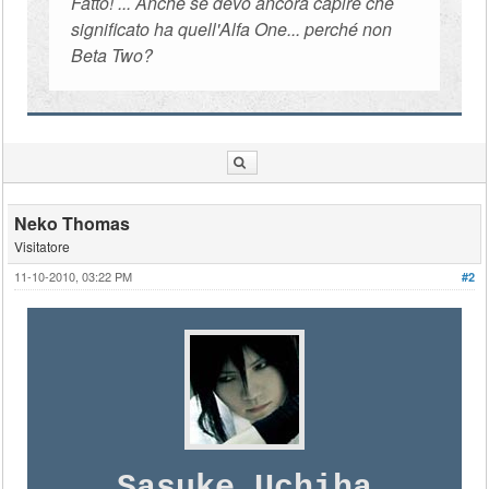
Fatto! ... Anche se devo ancora capire che
significato ha quell'Alfa One... perché non
Beta Two?
Neko Thomas
Visitatore
11-10-2010, 03:22 PM
#2
Sasuke Uchiha