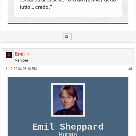
tutto... credo."
Emil
Member
13-10-2010, 06:10 PM
#9
Emil Sheppard
Human