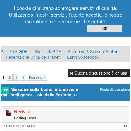
I cookie ci aiutano ad erogare servizi di qualità.
Utilizzando i nostri servizi, l'utente accetta le nostre
modalità d'uso dei cookie.
Leggi tutto
Login
Registrati
OK
Star Trek GDR
Star Trek GDR
Astronavi & Stazioni Stellari
Federazione Unita dei Pianeti
Earth Spacedock
Questa discussione è chiusa
2
3
4
Prossimo »
1
Missione sulla Luna: Informazioni
Modo discussione
TFB
dall'Intelligence... ok, dalla Sezione 31
Neris
Posting Freak
11-10-2010, 08:54 AM
#1