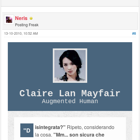
Neris
Posting Freak
13-10-2010, 10:52 AM
#8
Claire Lan Mayfair
Augmented Human
isintegrata?"
Ripeto, considerando
"D
la cosa.
"Mm... son sicura che