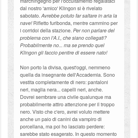
marchingegno per l'occultamento regalataci
dal nostro 'amico' Klingon si è rivelato
sabotato.
Avrebbe potuto far saltare in aria la
nave!
Rifletto furibonda, mentre cammino per
i corridoi della stazione.
Per non parlare del
problema con l'A.I., che siano collegati?
Probabilmente no... ma se prendo quel
Klingon gli faccio pentire di essere nato!
Non porto la divisa, quest'oggi, nemmeno
quella da insegnante dell'Accademia. Sono
vestita completamente di nero: pantaloni
neri, maglia nera... capelli neri, anche.
Dovrei sembrare una civile qualunque ma
probabilmente attiro attenzione per il troppo
nero. Visto che c'ero, avrei voluto mettere
anche un paio di canini da vampiro di
porcellana, ma poi ho lasciato perdere:
sarebbe stato esagerato. In questo momento