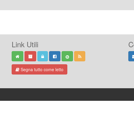
Link Utili
C
Segna tutto come letto
-