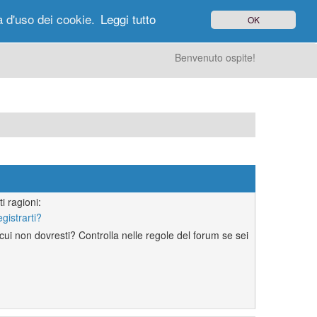
à d'uso dei cookie.
Leggi tutto
OK
gi di Oggi
Ricerca
Utenti
Altro
Benvenuto ospite!
i ragioni:
egistrarti?
ui non dovresti? Controlla nelle regole del forum se sei