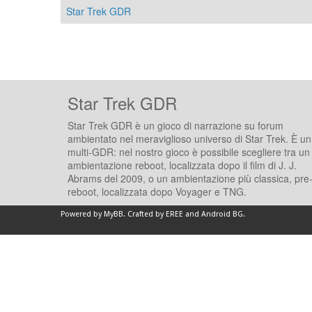
Star Trek GDR
Star Trek GDR
Star Trek GDR è un gioco di narrazione su forum
ambientato nel meraviglioso universo di Star Trek. È un
multi-GDR: nel nostro gioco è possibile scegliere tra un
ambientazione reboot, localizzata dopo il film di J. J.
Abrams del 2009, o un ambientazione più classica, pre
reboot, localizzata dopo Voyager e TNG.
Powered by
MyBB
.
Crafted by EREE
and
Android BG
.