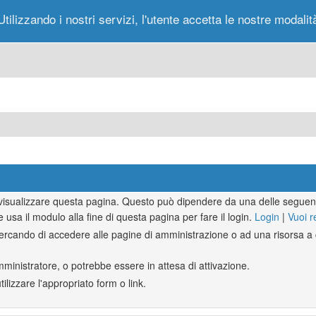
Utilizzando i nostri servizi, l'utente accetta le nostre modalit
Portale
Forum
Nuovi Messaggi
Messag
r visualizzare questa pagina. Questo può dipendere da una delle seguent
e usa il modulo alla fine di questa pagina per fare il login.
Login
|
Vuoi r
rcando di accedere alle pagine di amministrazione o ad una risorsa a c
mministratore, o potrebbe essere in attesa di attivazione.
lizzare l'appropriato form o link.