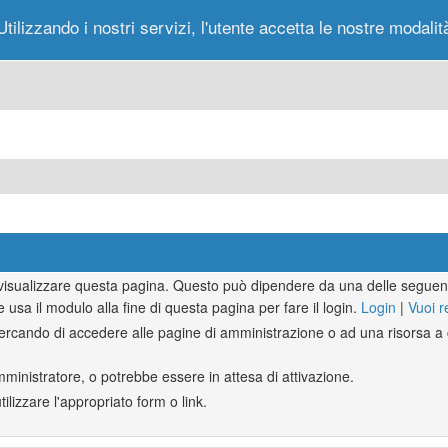
Utilizzando i nostri servizi, l'utente accetta le nostre modalit
Portale
Forum
Nuovi Messaggi
Messag
r visualizzare questa pagina. Questo può dipendere da una delle seguent
e usa il modulo alla fine di questa pagina per fare il login.
Login
|
Vuoi r
rcando di accedere alle pagine di amministrazione o ad una risorsa a c
mministratore, o potrebbe essere in attesa di attivazione.
lizzare l'appropriato form o link.