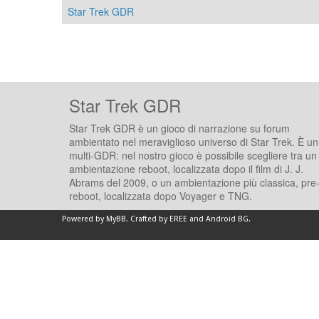
Star Trek GDR
Star Trek GDR
Star Trek GDR è un gioco di narrazione su forum
ambientato nel meraviglioso universo di Star Trek. È un
multi-GDR: nel nostro gioco è possibile scegliere tra un
ambientazione reboot, localizzata dopo il film di J. J.
Abrams del 2009, o un ambientazione più classica, pre
reboot, localizzata dopo Voyager e TNG.
Powered by
MyBB
.
Crafted by EREE
and
Android BG
.