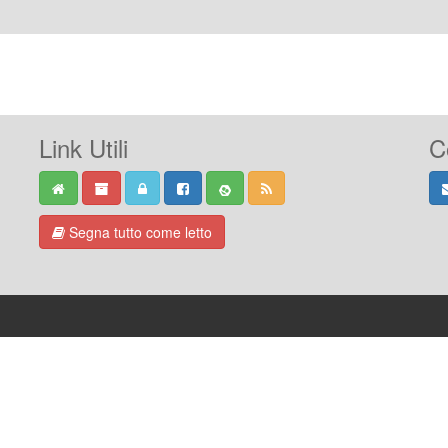
Link Utili
C
Segna tutto come letto
-