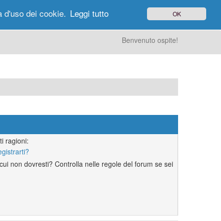
à d'uso dei cookie.
Leggi tutto
OK
gi di Oggi
Ricerca
Utenti
Altro
Benvenuto ospite!
i ragioni:
egistrarti?
ui non dovresti? Controlla nelle regole del forum se sei