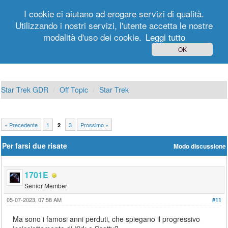
I cookie ci aiutano ad erogare servizi di qualità.
Utilizzando i nostri servizi, l'utente accetta le nostre
modalità d'uso dei cookie.
Leggi tutto
Login
Registrati
OK
Star Trek GDR
Off Topic
Star Trek
« Precedente
1
3
Prossimo »
2
Per farsi due risate
Modo discussione
1701E
Senior Member
05-07-2023, 07:58 AM
#11
Ma sono i famosi anni perduti, che spiegano il progressivo