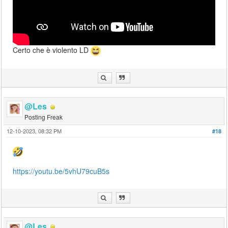
Certo che è violento LD
@Les
Posting Freak
12-10-2023, 08:32 PM
#18
https://youtu.be/5vhU79cuB5s
@Les