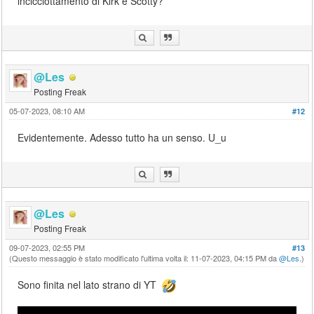
incicciottamento di Kirk e Scotty?
@Les
Posting Freak
05-07-2023, 08:10 AM
#12
Evidentemente. Adesso tutto ha un senso. U_u
@Les
Posting Freak
09-07-2023, 02:55 PM
#13
(Questo messaggio è stato modificato l'ultima volta il: 11-07-2023, 04:15 PM da
@Les
.)
Sono finita nel lato strano di YT