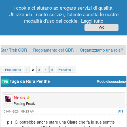
I cookie ci aiutano ad erogare servizi di qualità.
Utilizzando i nostri servizi, l'utente accetta le nostre
modalità d'uso dei cookie.
Leggi tutto
Login
Registrati
OK
Star Trek GDR
Regolamento del GDR
Organizziamo una role?
« Precedente
1
3
4
5
Prossimo »
2
fuga da Rura Penthe
Modo discussione
TFB
Neris
Posting Freak
01-04-2024, 09:23 AM
#11
p.s. Ci potrebbe anche stare una Claire che fa le sue sentite