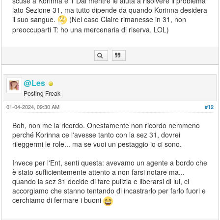
scuse a Korinna e T'Dal mentre le aiuta a risolvere il problema
lato Sezione 31, ma tutto dipende da quando Korinna desidera
il suo sangue.
(Nel caso Claire rimanesse in 31, non
preoccuparti T: ho una mercenaria di riserva. LOL)
@Les
Posting Freak
01-04-2024, 09:30 AM
#12
Boh, non me la ricordo. Onestamente non ricordo nemmeno
perché Korinna ce l'avesse tanto con la sez 31, dovrei
rileggermi le role... ma se vuoi un pestaggio io ci sono.
Invece per l'Ent, senti questa: avevamo un agente a bordo che
è stato sufficientemente attento a non farsi notare ma...
quando la sez 31 decide di fare pulizia e liberarsi di lui, ci
accorgiamo che stanno tentando di incastrarlo per farlo fuori e
cerchiamo di fermare i buoni