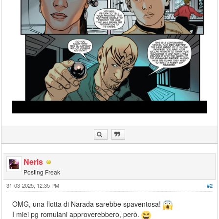
Neris
Posting Freak
31-03-2025, 12:35 PM
#2
OMG, una flotta di Narada sarebbe spaventosa!
I miei pg romulani approverebbero, però.