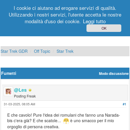
I cookie ci aiutano ad erogare servizi di qualità.
Utilizzando i nostri servizi, l'utente accetta le nostre
modalità d'uso dei cookie.
Leggi tutto
Login
Registrati
OK
Star Trek GDR
Off Topic
Star Trek
Fumetti
Modo discussione
@Les
Posting Freak
31-03-2025, 08:05 AM
#1
E che cavolo! Pure l'idea dei romulani che fanno una Narada-
bis c'era già? E che scatole...
è uno smacco per il mio
orgoglio di persona creativa.