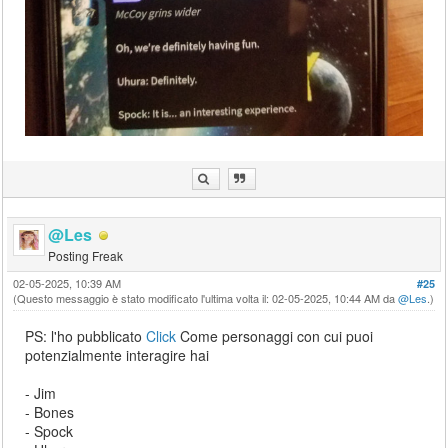
@Les
Posting Freak
02-05-2025, 10:39 AM
#25
(Questo messaggio è stato modificato l'ultima volta il: 02-05-2025, 10:44 AM da
@Les
.)
PS: l'ho pubblicato
Click
Come personaggi con cui puoi
potenzialmente interagire hai
- Jim
- Bones
- Spock