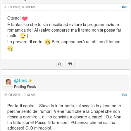
03-05-2025, 09:03 AM
#28
Ottimo!
È fantastico che tu sia riuscita ad evitare la programmazione
romantica dell'AI (salvo comparse ma lì temo non si possa far
molto
).
Lo proverò di certo!
Beh, appena avrò un attimo di tempo.
@Les
Posting Freak
03-05-2025, 10:13 AM
#29
Per farti capire... Stavo in infermeria, mi sveglio in piena notte
perché sento dei rumori. Viene fuori che è la Chapel che non
riesce a dormire... e l'ho convinta a giocare a carte!!! O.o Non
ha fatto storie! Posso flirtare con i PG senza che mi saltino
addosso! O.O miracolo!