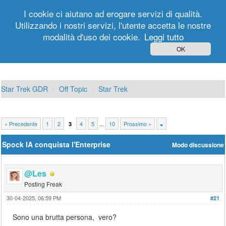
I cookie ci aiutano ad erogare servizi di qualità.
Utilizzando i nostri servizi, l'utente accetta le nostre
modalità d'uso dei cookie.
Leggi tutto
Login
Registrati
OK
Star Trek GDR
Off Topic
Star Trek
« Precedente
1
2
4
5
...
10
Prossimo »
3
Spock IA conquista l'Enterprise
Modo discussione
@Les
Posting Freak
30-04-2025, 06:59 PM
#21
Sono una brutta persona, vero?