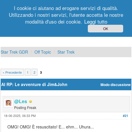
I cookie ci aiutano ad erogare servizi di qualità.
Utilizzando i nostri servizi, l'utente accetta le nostre
modalità d'uso dei cookie.
Leggi tutto
Login
Registrati
OK
Star Trek GDR
Off Topic
Star Trek
« Precedente
1
2
3
AI RP: Le avventure di Jim&John
Modo discussione
@Les
Posting Freak
18-06-2025, 06:33 PM
#21
OMG! OMG! È resuscitato! E... ehm... Uhura...