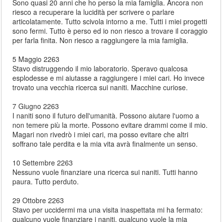
Sono quasi 20 anni che ho perso la mia famiglia. Ancora non
riesco a recuperare la lucidità per scrivere o parlare
articolatamente. Tutto scivola intorno a me. Tutti i miei progetti
sono fermi. Tutto è perso ed io non riesco a trovare il coraggio
per farla finita. Non riesco a raggiungere la mia famiglia.
5 Maggio 2263
Stavo distruggendo il mio laboratorio. Speravo qualcosa
esplodesse e mi aiutasse a raggiungere i miei cari. Ho invece
trovato una vecchia ricerca sui naniti. Macchine curiose.
7 Giugno 2263
I naniti sono il futuro dell'umanità. Possono aiutare l'uomo a
non temere più la morte. Possono evitare drammi come il mio.
Magari non rivedrò i miei cari, ma posso evitare che altri
soffrano tale perdita e la mia vita avrà finalmente un senso.
10 Settembre 2263
Nessuno vuole finanziare una ricerca sui naniti. Tutti hanno
paura. Tutto perduto.
29 Ottobre 2263
Stavo per uccidermi ma una visita inaspettata mi ha fermato:
qualcuno vuole finanziare i naniti, qualcuno vuole la mia