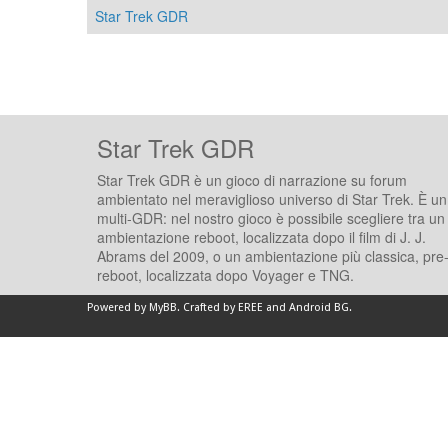
Star Trek GDR
Star Trek GDR
Star Trek GDR è un gioco di narrazione su forum
ambientato nel meraviglioso universo di Star Trek. È un
multi-GDR: nel nostro gioco è possibile scegliere tra un
ambientazione reboot, localizzata dopo il film di J. J.
Abrams del 2009, o un ambientazione più classica, pre
reboot, localizzata dopo Voyager e TNG.
Powered by
MyBB
.
Crafted by EREE
and
Android BG
.