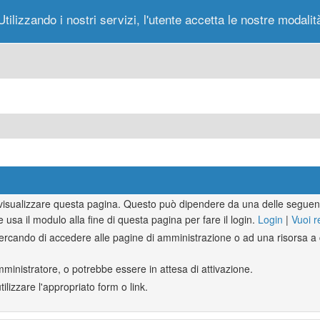
Utilizzando i nostri servizi, l'utente accetta le nostre modalit
Portale
Forum
Nuovi Messaggi
Messag
r visualizzare questa pagina. Questo può dipendere da una delle seguent
e usa il modulo alla fine di questa pagina per fare il login.
Login
|
Vuoi r
rcando di accedere alle pagine di amministrazione o ad una risorsa a c
mministratore, o potrebbe essere in attesa di attivazione.
lizzare l'appropriato form o link.