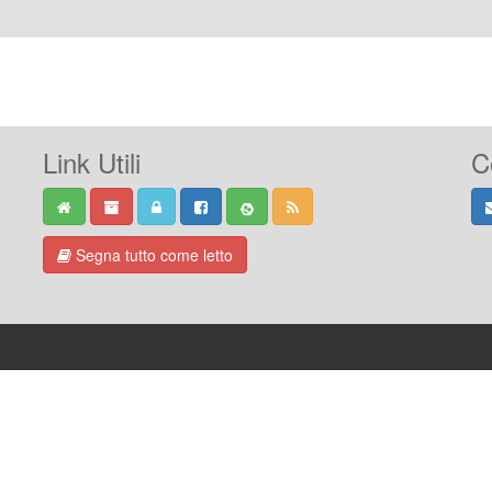
Link Utili
C
Segna tutto come letto
-