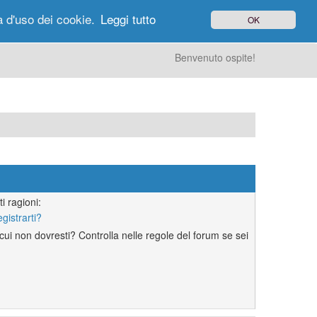
à d'uso dei cookie.
Leggi tutto
OK
gi di Oggi
Ricerca
Utenti
Altro
Benvenuto ospite!
i ragioni:
egistrarti?
ui non dovresti? Controlla nelle regole del forum se sei