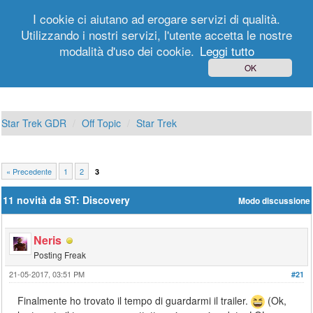
I cookie ci aiutano ad erogare servizi di qualità.
Utilizzando i nostri servizi, l'utente accetta le nostre
modalità d'uso dei cookie.
Leggi tutto
Login
Registrati
OK
Star Trek GDR
Off Topic
Star Trek
« Precedente
1
2
3
11 novità da ST: Discovery
Modo discussione
Neris
Posting Freak
21-05-2017, 03:51 PM
#21
Finalmente ho trovato il tempo di guardarmi il trailer.
(Ok,