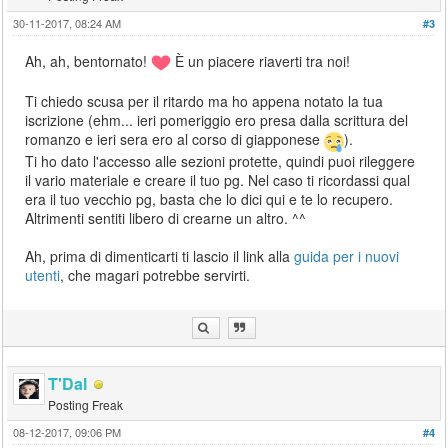
30-11-2017, 08:24 AM
#3
Ah, ah, bentornato!
È un piacere riaverti tra noi!
Ti chiedo scusa per il ritardo ma ho appena notato la tua
iscrizione (ehm... ieri pomeriggio ero presa dalla scrittura del
romanzo e ieri sera ero al corso di giapponese
).
Ti ho dato l'accesso alle sezioni protette, quindi puoi rileggere
il vario materiale e creare il tuo pg. Nel caso ti ricordassi qual
era il tuo vecchio pg, basta che lo dici qui e te lo recupero.
Altrimenti sentiti libero di crearne un altro. ^^
Ah, prima di dimenticarti ti lascio il link alla
guida per i nuovi
utenti
, che magari potrebbe servirti.
T'Dal
Posting Freak
08-12-2017, 09:06 PM
#4