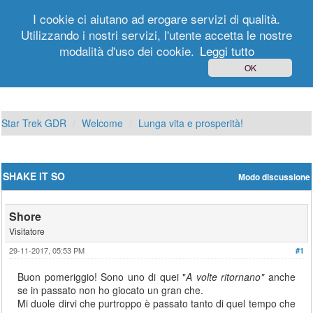
I cookie ci aiutano ad erogare servizi di qualità.
Utilizzando i nostri servizi, l'utente accetta le nostre
modalità d'uso dei cookie.
Leggi tutto
Login
Registrati
OK
Star Trek GDR
Welcome
Lunga vita e prosperità!
SHAKE IT SO
Modo discussione
Shore
Visitatore
29-11-2017, 05:53 PM
#1
Buon pomeriggio! Sono uno di quei "
A volte ritornano"
anche
se in passato non ho giocato un gran che.
Mi duole dirvi che purtroppo è passato tanto di quel tempo che