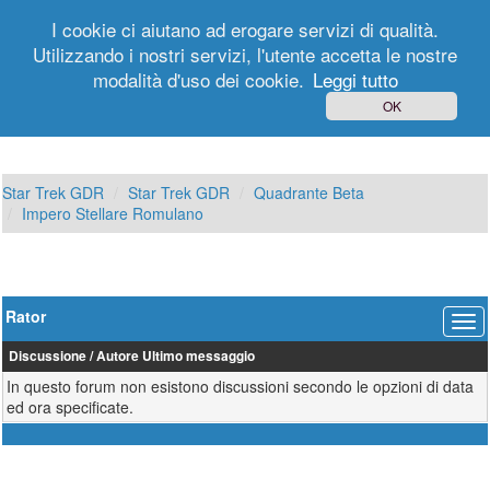
I cookie ci aiutano ad erogare servizi di qualità.
Utilizzando i nostri servizi, l'utente accetta le nostre
modalità d'uso dei cookie.
Leggi tutto
Login
Registrati
OK
Star Trek GDR
Star Trek GDR
Quadrante Beta
Impero Stellare Romulano
Rator
Discussione
/
Autore
Ultimo messaggio
In questo forum non esistono discussioni secondo le opzioni di data
ed ora specificate.