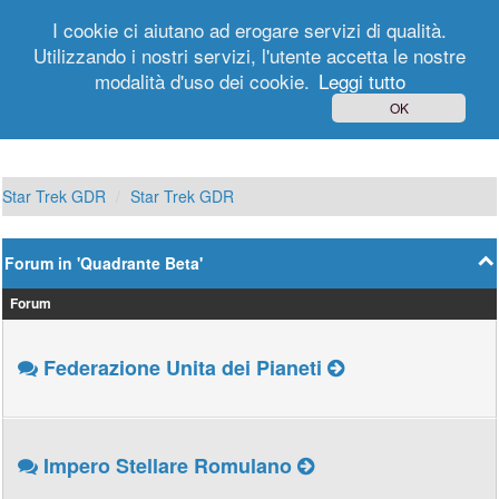
I cookie ci aiutano ad erogare servizi di qualità.
Utilizzando i nostri servizi, l'utente accetta le nostre
modalità d'uso dei cookie.
Leggi tutto
Login
Registrati
OK
Star Trek GDR
Star Trek GDR
Forum in 'Quadrante Beta'
Forum
Federazione Unita dei Pianeti
Impero Stellare Romulano