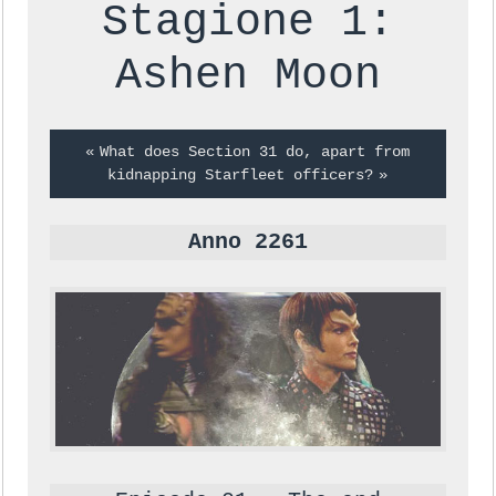
Stagione 1:
Ashen Moon
What does Section 31 do, apart from
kidnapping Starfleet officers?
Anno 2261