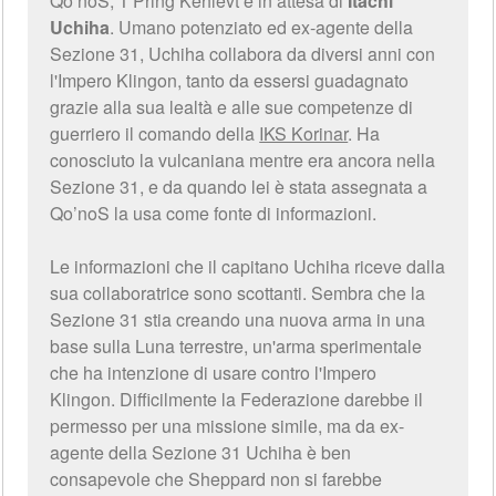
Qo’noS, T'Pring Kehlevt è in attesa di
Itachi
Uchiha
. Umano potenziato ed ex-agente della
Sezione 31, Uchiha collabora da diversi anni con
l'Impero Klingon, tanto da essersi guadagnato
grazie alla sua lealtà e alle sue competenze di
guerriero il comando della
IKS Korinar
. Ha
conosciuto la vulcaniana mentre era ancora nella
Sezione 31, e da quando lei è stata assegnata a
Qo’noS la usa come fonte di informazioni.
Le informazioni che il capitano Uchiha riceve dalla
sua collaboratrice sono scottanti. Sembra che la
Sezione 31 stia creando una nuova arma in una
base sulla Luna terrestre, un'arma sperimentale
che ha intenzione di usare contro l'Impero
Klingon. Difficilmente la Federazione darebbe il
permesso per una missione simile, ma da ex-
agente della Sezione 31 Uchiha è ben
consapevole che Sheppard non si farebbe