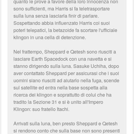
quanto le prove a favore della loro innocenza non
sono sufficienti, ma Harris si fa teletrasportare
sulla luna senza lasciarla finir di parlare.
Sospettando abbia influenzato Harris coi suoi
poteri telepatici, la betazoide fa scortare l'ufficiale
klingon in una cella di detenzione.
Nel frattempo, Sheppard e Qetesh sono riusciti a
lasciare Earth Spacedock con una navetta e si
stanno dirigendo sulla luna. Sasuke Uchiha, dopo
aver contattato Sheppard per assicurasi che i suoi
uomini siano riusciti ad aiutarlo nella fuga, scende
sul satellite ed entra nella base sospetta alla
ricerca dei klingon e soprattutto di colui che ha
tradito la Sezione 31 e si è unito all'Impero
Klingon: suo fratello Itachi.
Arrivati sulla luna, ben presto Sheppard e Qetesh
si rendono conto che sulla base non sono presenti