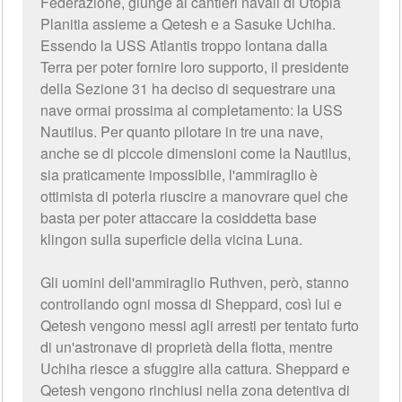
Federazione, giunge ai cantieri navali di Utopia
Planitia assieme a Qetesh e a Sasuke Uchiha.
Essendo la USS Atlantis troppo lontana dalla
Terra per poter fornire loro supporto, il presidente
della Sezione 31 ha deciso di sequestrare una
nave ormai prossima al completamento: la USS
Nautilus. Per quanto pilotare in tre una nave,
anche se di piccole dimensioni come la Nautilus,
sia praticamente impossibile, l'ammiraglio è
ottimista di poterla riuscire a manovrare quel che
basta per poter attaccare la cosiddetta base
klingon sulla superficie della vicina Luna.
Gli uomini dell'ammiraglio Ruthven, però, stanno
controllando ogni mossa di Sheppard, così lui e
Qetesh vengono messi agli arresti per tentato furto
di un'astronave di proprietà della flotta, mentre
Uchiha riesce a sfuggire alla cattura. Sheppard e
Qetesh vengono rinchiusi nella zona detentiva di