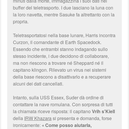
minuti dalla morte, immagazzina i suoi dati nel
buffer del teletrasporto. I due lasciano la luna con
la loro navetta, mentre Sasuke fa altrettanto con la
propria.
Teletrasportatosi nella base lunare, Harris incontra
Curzon, il comandante di Earth Spacedock.
Essendo che entrambi stanno indagando sullo
stesso incidente, i due decidono di collaborare,
ma non riescono a trovare né Sheppard né il
capitano klingon. Rilevato un virus nei sistemi
della base riescono a disattivarlo e a recuperare
alcuni dei dati cancellati.
Intanto, sulla USS Essex, Suder dà ordine di
contattare la nave romulana. Con sorpresa di tutti
la chiamata riceve risposta: il capitano
Vrih s'Kiell
della
IRW Khazara
si presenta e domanda, forse
ironicamente:
Come posso aiutarla,