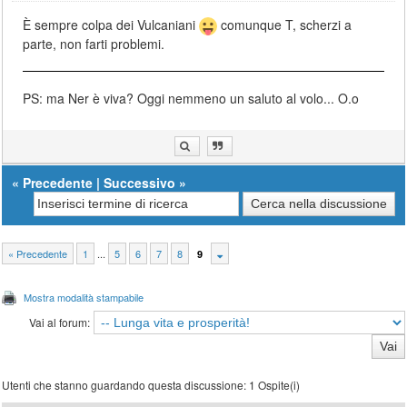
È sempre colpa dei Vulcaniani
comunque T, scherzi a
parte, non farti problemi.
PS: ma Ner è viva? Oggi nemmeno un saluto al volo... O.o
«
Precedente
|
Successivo
»
« Precedente
1
...
5
6
7
8
9
Mostra modalità stampabile
Vai al forum:
Utenti che stanno guardando questa discussione: 1 Ospite(i)