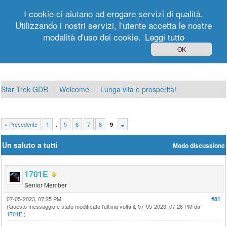
I cookie ci aiutano ad erogare servizi di qualità.
Utilizzando i nostri servizi, l'utente accetta le nostre
modalità d'uso dei cookie.
Leggi tutto
Login
Registrati
OK
Star Trek GDR
Welcome
Lunga vita e prosperità!
« Precedente
1
...
5
6
7
8
9
Un saluto a tutti
Modo discussione
1701E
Senior Member
07-05-2023, 07:25 PM
#81
(Questo messaggio è stato modificato l'ultima volta il: 07-05-2023, 07:26 PM da
1701E
.)