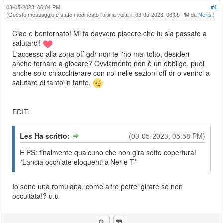
03-05-2023, 06:04 PM
#4
(Questo messaggio è stato modificato l'ultima volta il: 03-05-2023, 06:05 PM da
Neris
.)
Ciao e bentornato! Mi fa davvero piacere che tu sia passato a
salutarci!
L'accesso alla zona off-gdr non te l'ho mai tolto, desideri
anche tornare a giocare? Ovviamente non è un obbligo, puoi
anche solo chiacchierare con noi nelle sezioni off-dr o venirci a
salutare di tanto in tanto.
EDIT:
Les Ha scritto:
(03-05-2023, 05:58 PM)
E PS: finalmente qualcuno che non gira sotto copertura!
*Lancia occhiate eloquenti a Ner e T*
Io sono una romulana, come altro potrei girare se non
occultata!? u.u