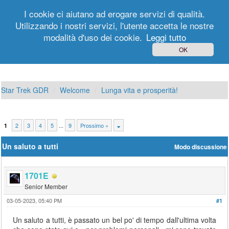
I cookie ci aiutano ad erogare servizi di qualità.
Utilizzando i nostri servizi, l'utente accetta le nostre
modalità d'uso dei cookie.
Leggi tutto
Login
Registrati
OK
Star Trek GDR
Welcome
Lunga vita e prosperità!
2
3
4
5
...
9
Prossimo »
1
Un saluto a tutti
Modo discussione
1701E
Senior Member
03-05-2023, 05:40 PM
#1
Un saluto a tutti, è passato un bel po' di tempo dall'ultima volta