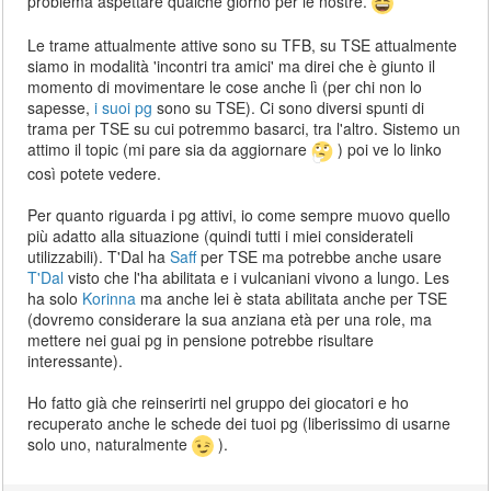
problema aspettare qualche giorno per le nostre.
Le trame attualmente attive sono su TFB, su TSE attualmente
siamo in modalità 'incontri tra amici' ma direi che è giunto il
momento di movimentare le cose anche lì (per chi non lo
sapesse,
i suoi pg
sono su TSE). Ci sono diversi spunti di
trama per TSE su cui potremmo basarci, tra l'altro. Sistemo un
attimo il topic (mi pare sia da aggiornare
) poi ve lo linko
così potete vedere.
Per quanto riguarda i pg attivi, io come sempre muovo quello
più adatto alla situazione (quindi tutti i miei considerateli
utilizzabili). T'Dal ha
Saff
per TSE ma potrebbe anche usare
T'Dal
visto che l'ha abilitata e i vulcaniani vivono a lungo. Les
ha solo
Korinna
ma anche lei è stata abilitata anche per TSE
(dovremo considerare la sua anziana età per una role, ma
mettere nei guai pg in pensione potrebbe risultare
interessante).
Ho fatto già che reinserirti nel gruppo dei giocatori e ho
recuperato anche le schede dei tuoi pg (liberissimo di usarne
solo uno, naturalmente
).