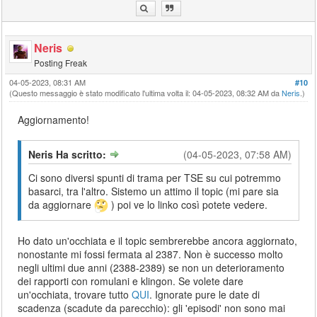
Neris
Posting Freak
04-05-2023, 08:31 AM
#10
(Questo messaggio è stato modificato l'ultima volta il: 04-05-2023, 08:32 AM da
Neris
.)
Aggiornamento!
Neris Ha scritto:
(04-05-2023, 07:58 AM)
Ci sono diversi spunti di trama per TSE su cui potremmo
basarci, tra l'altro. Sistemo un attimo il topic (mi pare sia
da aggiornare
) poi ve lo linko così potete vedere.
Ho dato un'occhiata e il topic sembrerebbe ancora aggiornato,
nonostante mi fossi fermata al 2387. Non è successo molto
negli ultimi due anni (2388-2389) se non un deterioramento
dei rapporti con romulani e klingon. Se volete dare
un'occhiata, trovare tutto
QUI
. Ignorate pure le date di
scadenza (scadute da parecchio): gli 'episodi' non sono mai