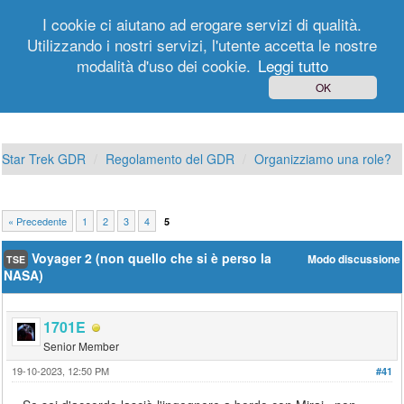
I cookie ci aiutano ad erogare servizi di qualità.
Utilizzando i nostri servizi, l'utente accetta le nostre
modalità d'uso dei cookie.
Leggi tutto
Login
Registrati
OK
Star Trek GDR
Regolamento del GDR
Organizziamo una role?
« Precedente
1
2
3
4
5
Voyager 2 (non quello che si è perso la
Modo discussione
TSE
NASA)
1701E
Senior Member
19-10-2023, 12:50 PM
#41