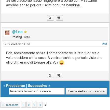
Se sei d'accordo lasciò l'ingegnere a bordo con Mirai...non
avrebbe senso per ora uscire con una bambina...
@Les
Posting Freak
19-10-2023, 01:43 PM
#42
Beh, tecnicamente senza il comandante ve la fate fuori tra di
voi a decidere chi fa cosa. A vostro rischio e pericolo visto che
gli ordini erano di tornare alla Voy
«
Precedente
|
Successivo
»
« Precedente
1
2
3
4
5