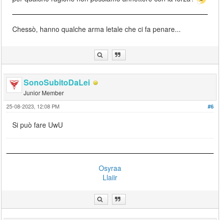
Chessò, hanno qualche arma letale che ci fa penare...
SonoSubitoDaLei
Junior Member
25-08-2023, 12:08 PM
#6
Si può fare UwU
Osyraa
Llaiir