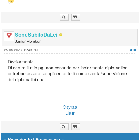
SonoSubitoDaLei
Junior Member
25-08-2023, 12:43 PM
#10
Decisamente.
Di centro il mio pg, non essendo particolarmente diplomatico,
potrebbe essere semplicemente lì come scorta/supervisione
dei diplomatici u.u
Osyraa
Llaiir
«
Precedente
|
Successivo
»