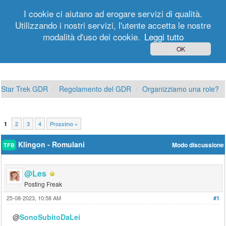
I cookie ci aiutano ad erogare servizi di qualità.
Utilizzando i nostri servizi, l'utente accetta le nostre
modalità d'uso dei cookie.
Leggi tutto
Login
Registrati
OK
Star Trek GDR
Regolamento del GDR
Organizziamo una role?
2
3
4
Prossimo »
1
Klingon - Romulani
Modo discussione
TFB
@Les
Posting Freak
25-08-2023, 10:58 AM
#1
@
SonoSubitoDaLei