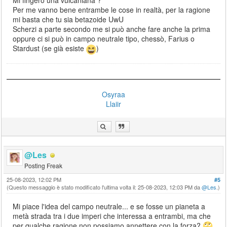
Mi fingerò una vulcaniana ?
Per me vanno bene entrambe le cose in realtà, per la ragione
mi basta che tu sia betazoide UwU
Scherzi a parte secondo me si può anche fare anche la prima
oppure ci si può in campo neutrale tipo, chessò, Farius o
Stardust (se già esiste
)
Osyraa
Llaiir
@Les
Posting Freak
25-08-2023, 12:02 PM
#5
(Questo messaggio è stato modificato l'ultima volta il: 25-08-2023, 12:03 PM da
@Les
.)
Mi piace l'idea del campo neutrale... e se fosse un pianeta a
metà strada tra i due imperi che interessa a entrambi, ma che
per qualche ragione non possiamo annettere con la forza?