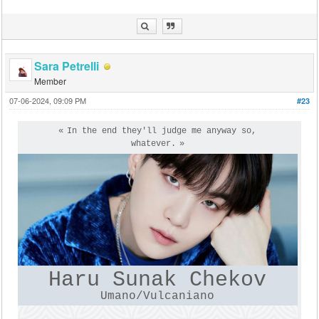
Sara Petrelli
Member
07-06-2024, 09:09 PM
#23
In the end they'll judge me anyway so,
whatever.
Haru Sunak Chekov
Umano/Vulcaniano