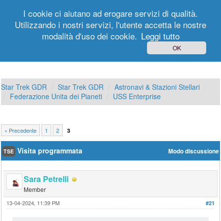
I cookie ci aiutano ad erogare servizi di qualità.
Utilizzando i nostri servizi, l'utente accetta le nostre
modalità d'uso dei cookie.
Leggi tutto
Login
Registrati
OK
Star Trek GDR
Star Trek GDR
Astronavi & Stazioni Stellari
Federazione Unita dei Pianeti
USS Enterprise
« Precedente
1
2
3
Visita programmata
Modo discussione
TSE
Sara Petrelli
Member
13-04-2024, 11:39 PM
#21