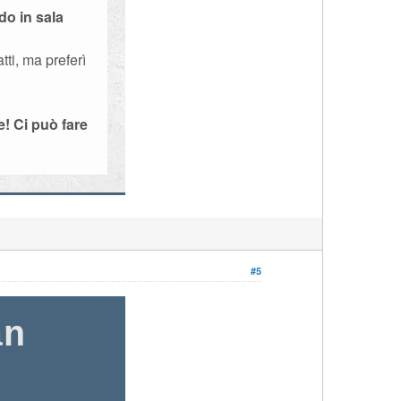
do in sala
tti, ma preferì
! Ci può fare
#5
an