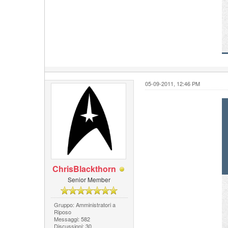
05-09-2011, 12:46 PM
ChrisBlackthorn
Senior Member
Gruppo: Amministratori a
Riposo
Messaggi: 582
Discussioni: 30