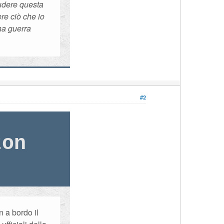
ludere questa
re ciò che io
na guerra
#2
zon
n a bordo il