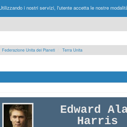
Utilizzando i nostri servizi, l'utente accetta le nostre modalit
Portale
Forum
Nuovi Messaggi
Messag
Federazione Unita dei Pianeti
Terra Unita
Edward Al
Harris