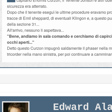
capitano Enomis Curzon, il Tenente Jonson e altri due u
sicurezza era atterrato.
Dopo che il tenente eseguì le ultime procedure eravamo pro
tracce di Emil sheppard, di eventuali Klingon e, a questo p
della sezione 31...
All'arrivo, nessuno li aspettava...
"Bene, andiamo in sala comando e cerchiamo di capirc
occhi aperti..."
Detto questo Curzon impugnò saldamente il phaser nella ma
tricorder nella mano sinistra, per poi continuare a camminare
Edward Al