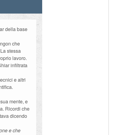
ar della base
lingon che
 La stessa
oprio lavoro.
iar infiltrata
cnici e altri
tifica.
 sua mente, e
na. Ricordi che
stava dicendo
ione e che