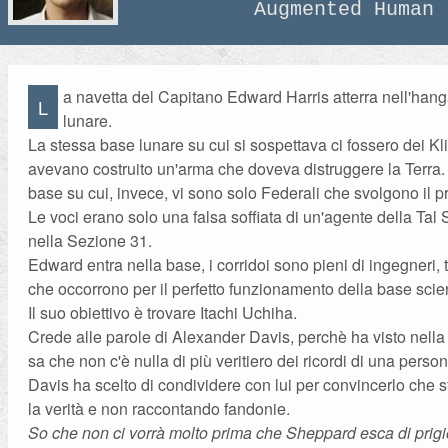
Augmented Human
a navetta del Capitano Edward Harris atterra nell'hang
L
lunare.
La stessa base lunare su cui si sospettava ci fossero dei K
avevano costruito un'arma che doveva distruggere la Terra.
base su cui, invece, vi sono solo Federali che svolgono il pr
Le voci erano solo una falsa soffiata di un'agente della Tal Sh
nella Sezione 31.
Edward entra nella base, i corridoi sono pieni di ingegneri, te
che occorrono per il perfetto funzionamento della base scien
Il suo obiettivo è trovare Itachi Uchiha.
Crede alle parole di Alexander Davis, perchè ha visto nella
sa che non c'è nulla di più veritiero dei ricordi di una perso
Davis ha scelto di condividere con lui per convincerlo che 
la verità e non raccontando fandonie.
So che non ci vorrà molto prima che Sheppard esca di prig