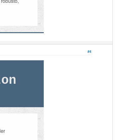
 robusto,
#4
zon
der