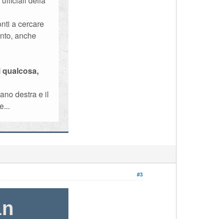
fficiali della
nti a cercare
unto, anche
i qualcosa,
no destra e il
...
#3
an