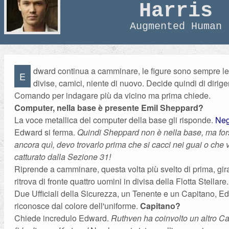
Harris
Augmented Human
dward continua a camminare, le figure sono sempre le
E
divise, camici, niente di nuovo. Decide quindi di dirige
Comando per indagare più da vicino ma prima chiede.
Computer, nella base è presente Emil Sheppard?
La voce metallica del computer della base gli risponde.
Neg
Edward si ferma.
Quindi Sheppard non è nella base, ma fors
ancora quì, devo trovarlo prima che si cacci nei guai o che
catturato dalla Sezione 31!
Riprende a camminare, questa volta più svelto di prima, gira
ritrova di fronte quattro uomini in divisa della Flotta Stellare.
Due Ufficiali della Sicurezza, un Tenente e un Capitano, Ed
riconosce dal colore dell'uniforme.
Capitano?
Chiede incredulo Edward.
Ruthven ha coinvolto un altro Ca