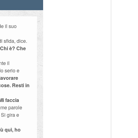
e il suo
i sfida, dice.
. Chi è? Che
te il
o serio e
lavorare
cose. Resti in
Mi faccia
time parole
Si gira e
ù quì, ho