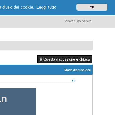
à d'uso dei cookie.
Leggi tutto
OK
gi di Oggi
Ricerca
Utenti
Altro
Benvenuto ospite!
Questa discussione è chiusa
Modo discussione
#1
an