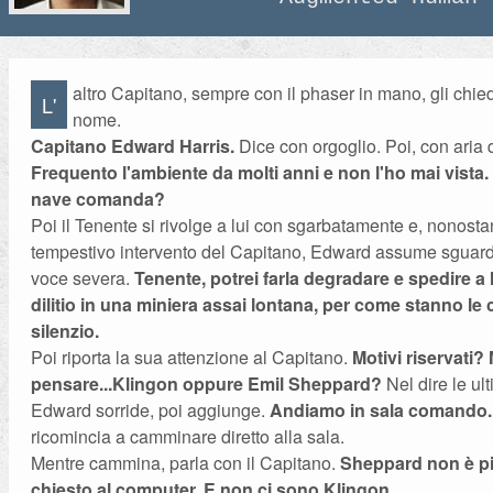
altro Capitano, sempre con il phaser in mano, gli chied
L'
nome.
Capitano Edward Harris.
Dice con orgoglio. Poi, con aria d
Frequento l'ambiente da molti anni e non l'ho mai vista
nave comanda?
Poi il Tenente si rivolge a lui con sgarbatamente e, nonostan
tempestivo intervento del Capitano, Edward assume sguard
voce severa.
Tenente, potrei farla degradare e spedire a 
dilitio in una miniera assai lontana, per come stanno le 
silenzio.
Poi riporta la sua attenzione al Capitano.
Motivi riservati? 
pensare...Klingon oppure Emil Sheppard?
Nel dire le ul
Edward sorride, poi aggiunge.
Andiamo in sala comando.
ricomincia a camminare diretto alla sala.
Mentre cammina, parla con il Capitano.
Sheppard non è pi
chiesto al computer. E non ci sono Klingon.