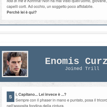
fida di me e Korinna!
Non ha mai visto quell'uomo, giovane,
capelli corti. Ad occhio, un soggetto poco affidabile.
Perchè lei è quì?
Enomis Cur
Joined Trill
i, Capitano... Lei invece è ...?
S
Sempre con il phaser in mano e puntato, posa il tricor
nell'apposita fondina della cintura.