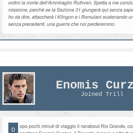
ordini la morte dell'Ammiraglio Ruthven. Spetta a me conc
missione, perchè se la Sezione 31 giungerà quì senza sape
ho da dire, attaccherà i Klingon e i Romulani scatenando u
senza precedenti, una guerra che noi perderemmo.
Enomis Cur
Joined Trill
opo pochi minuti di viaggio il ranabout Rio Grande, co
D