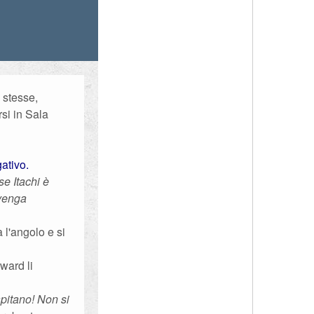
 stesse,
rsi in Sala
ativo.
e Itachi è
 venga
 l'angolo e si
ward li
pitano! Non si