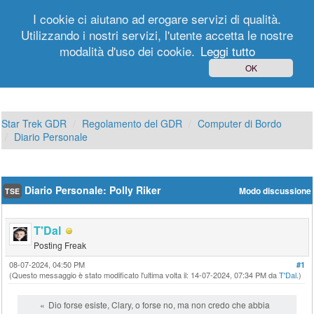
I cookie ci aiutano ad erogare servizi di qualità.
Utilizzando i nostri servizi, l'utente accetta le nostre
modalità d'uso dei cookie.
Leggi tutto
Login
Registrati
OK
Star Trek GDR
Regolamento del GDR
Computer di Bordo
Diario Personale
Diario Personale: Polly Riker
Modo discussione
TSE
T'Dal
Posting Freak
08-07-2024, 04:50 PM
#1
(Questo messaggio è stato modificato l'ultima volta il: 14-07-2024, 07:34 PM da
T'Dal
.)
Dio forse esiste, Clary, o forse no, ma non credo che abbia