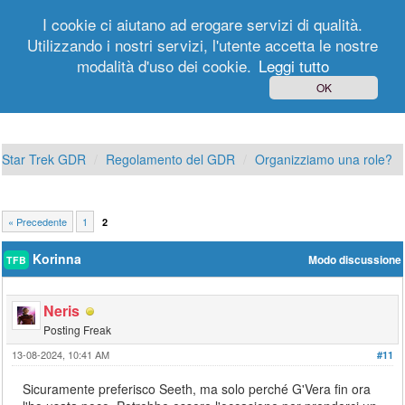
I cookie ci aiutano ad erogare servizi di qualità.
Utilizzando i nostri servizi, l'utente accetta le nostre
modalità d'uso dei cookie.
Leggi tutto
Login
Registrati
OK
Star Trek GDR
Regolamento del GDR
Organizziamo una role?
« Precedente
1
2
Korinna
Modo discussione
TFB
Neris
Posting Freak
13-08-2024, 10:41 AM
#11
Sicuramente preferisco Seeth, ma solo perché G'Vera fin ora