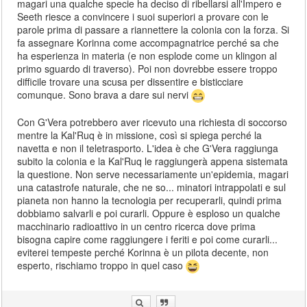
magari una qualche specie ha deciso di ribellarsi all'Impero e
Seeth riesce a convincere i suoi superiori a provare con le
parole prima di passare a riannettere la colonia con la forza. Si
fa assegnare Korinna come accompagnatrice perché sa che
ha esperienza in materia (e non esplode come un klingon al
primo sguardo di traverso). Poi non dovrebbe essere troppo
difficile trovare una scusa per dissentire e bisticciare
comunque. Sono brava a dare sui nervi
Con G'Vera potrebbero aver ricevuto una richiesta di soccorso
mentre la Kal'Ruq è in missione, così si spiega perché la
navetta e non il teletrasporto. L'idea è che G'Vera raggiunga
subito la colonia e la Kal'Ruq le raggiungerà appena sistemata
la questione. Non serve necessariamente un'epidemia, magari
una catastrofe naturale, che ne so... minatori intrappolati e sul
pianeta non hanno la tecnologia per recuperarli, quindi prima
dobbiamo salvarli e poi curarli. Oppure è esploso un qualche
macchinario radioattivo in un centro ricerca dove prima
bisogna capire come raggiungere i feriti e poi come curarli...
eviterei tempeste perché Korinna è un pilota decente, non
esperto, rischiamo troppo in quel caso