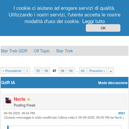
I cookie ci aiutano ad erogare servizi di qualità.
Utilizzando i nostri servizi, l'utente accetta le nostre
modalità d'uso dei cookie.
Leggi tutto
Login
Registrati
OK
Star Trek GDR
Off Topic
Star Trek
« Precedente
1
...
55
56
58
59
...
63
Prossimo »
57
GdR IA
Modo discussione
Neris
Posting Freak
09-09-2025, 06:04 PM
#561
(Questo messaggio è stato modificato l'ultima volta il: 09-09-2025, 06:05 PM da
Neris
.)