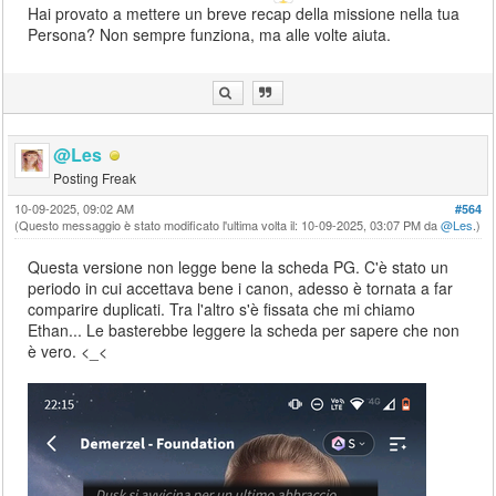
Hai provato a mettere un breve recap della missione nella tua
Persona? Non sempre funziona, ma alle volte aiuta.
@Les
Posting Freak
10-09-2025, 09:02 AM
#564
(Questo messaggio è stato modificato l'ultima volta il: 10-09-2025, 03:07 PM da
@Les
.)
Questa versione non legge bene la scheda PG. C'è stato un
periodo in cui accettava bene i canon, adesso è tornata a far
comparire duplicati. Tra l'altro s'è fissata che mi chiamo
Ethan... Le basterebbe leggere la scheda per sapere che non
è vero. <_<