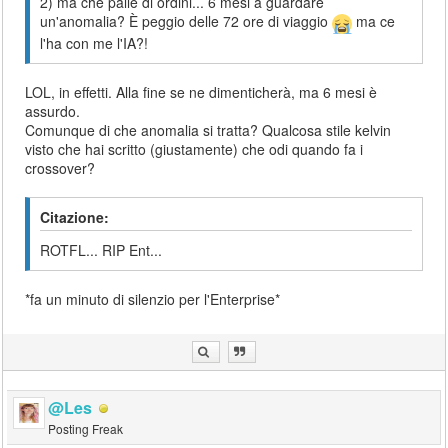
2) ma che palle di ordini... 6 mesi a guardare
un'anomalia? È peggio delle 72 ore di viaggio
ma ce
l'ha con me l'IA?!
LOL, in effetti. Alla fine se ne dimenticherà, ma 6 mesi è
assurdo.
Comunque di che anomalia si tratta? Qualcosa stile kelvin
visto che hai scritto (giustamente) che odi quando fa i
crossover?
Citazione:
ROTFL... RIP Ent...
*fa un minuto di silenzio per l'Enterprise*
@Les
Posting Freak