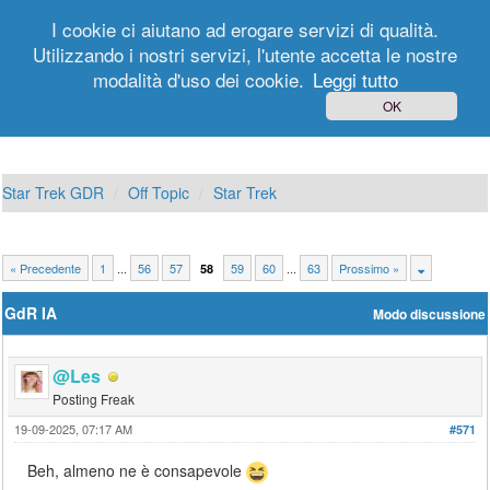
I cookie ci aiutano ad erogare servizi di qualità.
Utilizzando i nostri servizi, l'utente accetta le nostre
modalità d'uso dei cookie.
Leggi tutto
Login
Registrati
OK
Star Trek GDR
Off Topic
Star Trek
« Precedente
1
...
56
57
59
60
...
63
Prossimo »
58
GdR IA
Modo discussione
@Les
Posting Freak
19-09-2025, 07:17 AM
#571
Beh, almeno ne è consapevole