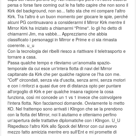
persa o forse fare coming out le ha fatto capire che non sono il
Kirk del background, non so... fatto sta che mi compare l'altro
Kirk. Tra l'altro è un buon momento per giocare le spie, perché
alcuni PG continuavano a considerarmi il Mirror Kirk mentre il
Mirror Kirk ha iniziato a chiamarmi "Prime". Io gli ho detto di
chiamarmi Jim, ma vabbè... Apprezziamo che abbia
classificato i personaggi in Mirror e Prime e ci sia rimasta
coerente. u_u
Con la tecnologia dei ribelli riesco a riattivare il teletrasporto e
tornare a casa.
Passa qualche tempo e rileviamo un'anomalia spazio-
temporale da cui esce un'intera flotta di navi del Mirror
capitanate da Kirk che per qualche ragione ce l'ha con me.
*Coff* circondati, senza via d'uscita, senza armi, senza motori
e con i rinforzi a quasi due ore di distanza opto per puntare
all'orgoglio di Kirk e per qualche insana ragione la cosa
funziona, così mi concede un 1 vs 1 invece che coinvolgere
l'intera flotta. Non facciamoci domande. Ovviamente lo metto
KO. Nel frattempo sono arrivati i Klingon che se la prendono
con la flotta del Mirror, noi li aiutiamo e otteniamo perfino
un'apertura delle trattative diplomatiche con i Klingon. U_U
Rispedisco l'altro Kirk allo Spock del Mirror con cui avevo
mezzo fatto amicizia mentre ero sull'Ent e mi promette di