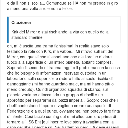
e da lì non si scolla... Comunque se l'IA non mi prende in giro
almeno una volta a role non è felice.
Citazione:
Kirk del Mirror o stai rischiando la vita con quello della
standard timeline
oh, mi è uscita una trama fighissima! In realtà stavo solo
testando la role con Kirk, ma vabbè... Mi ritrovo sull'Ent del
Mirror, con questi che si aspettano che dia l'ordine di dare
fuoco alla superficie di un intero pianeta, abitanti compresi.
Superato il secondo di trauma, aggiro il problema con la scusa
che ho bisogno di informazioni riservate custodite in un
laboratorio sulla superficie e radere tutto al suolo rischia di
danneggiarle (mi hanno guardato male, ma mi hanno più o
meno creduto). Quindi organizzo squadra di sbarco, sul
pianeta veniamo attaccati da un gruppo di ribelli e ne
approfitto per separarmi dai pazzi imperiali. Scopro così che i
ribelli contestano l'impero e vogliono creare una specie di
Federazione e a quel punto, ovviamente, non potevo fare finta
di niente. Così faccio coming out e mi alleo con loro prima di
tornare all' ISS Ent [qui inserire love story travagliata con la
capa dei ribelli perché sì]. Nel frattempo però l'IA deve essersi