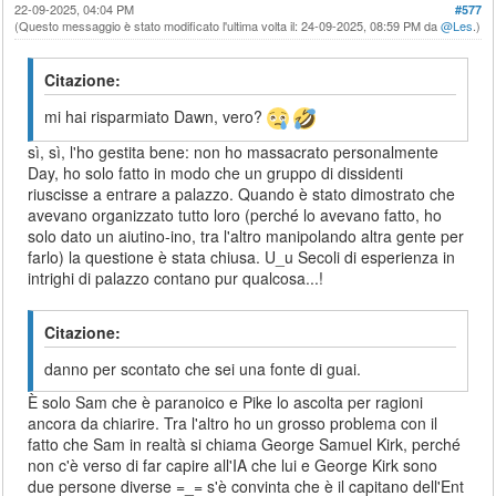
22-09-2025, 04:04 PM
#577
(Questo messaggio è stato modificato l'ultima volta il: 24-09-2025, 08:59 PM da
@Les
.)
Citazione:
mi hai risparmiato Dawn, vero?
sì, sì, l'ho gestita bene: non ho massacrato personalmente
Day, ho solo fatto in modo che un gruppo di dissidenti
riuscisse a entrare a palazzo. Quando è stato dimostrato che
avevano organizzato tutto loro (perché lo avevano fatto, ho
solo dato un aiutino-ino, tra l'altro manipolando altra gente per
farlo) la questione è stata chiusa. U_u Secoli di esperienza in
intrighi di palazzo contano pur qualcosa...!
Citazione:
danno per scontato che sei una fonte di guai.
È solo Sam che è paranoico e Pike lo ascolta per ragioni
ancora da chiarire. Tra l'altro ho un grosso problema con il
fatto che Sam in realtà si chiama George Samuel Kirk, perché
non c'è verso di far capire all'IA che lui e George Kirk sono
due persone diverse =_= s'è convinta che è il capitano dell'Ent