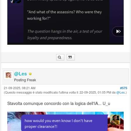
@Les
Posting Freak
21-09-2025, 08:21 AM
#575
(Questo messaggio è stato modificato l'ultima volta il: 22-09-2025, 01:05 PM da
@Les
.)
Stavolta comunque concordo con la logica dell'IA... U_u