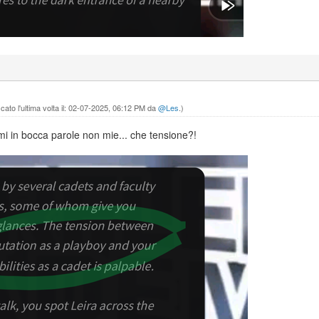
ato l'ultima volta il: 02-07-2025, 06:12 PM da
@Les
.)
mi in bocca parole non mie... che tensione?!