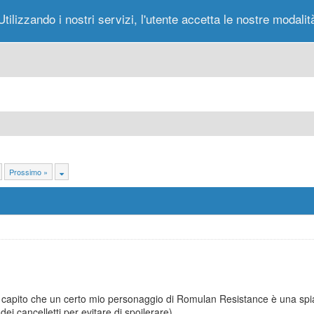
Utilizzando i nostri servizi, l'utente accetta le nostre modalit
Portale
Forum
Nuovi Messaggi
Messag
Prossimo »
capito che un certo mio personaggio di Romulan Resistance è una spia
dei cancelletti per evitare di spoilerare)