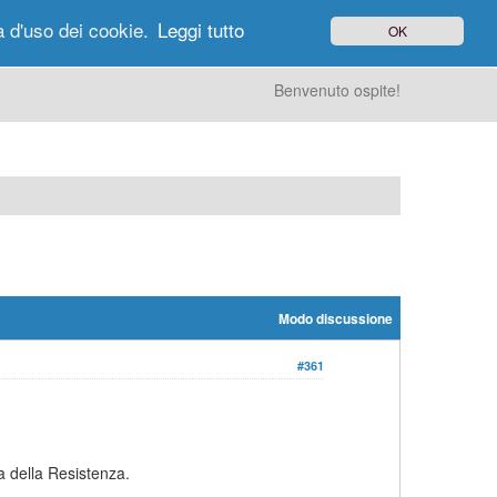
à d'uso dei cookie.
Leggi tutto
OK
gi di Oggi
Ricerca
Utenti
Altro
Benvenuto ospite!
Modo discussione
#361
 della Resistenza.