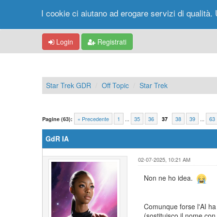
I cookie ci aiutano ad erogare servizi di qualità. 
Login
Registrati
Star Trek GDR
Off Topic
Star Trek
« Precedente
1
...
35
36
38
39
...
63
Pagine (63):
37
GdR IA
02-07-2025, 10:21 AM
Non ne ho idea.
Comunque forse l'AI ha 
(sostituisco il nome con 