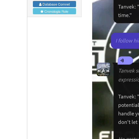
Database Comnet
Cronologia Role