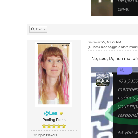
Cerca
02-07-2025, 03:23 PM
(Questo messaggio è stato modific
No, spe, IA, non metter
@Les
Posting Freak
Gruppo: Players