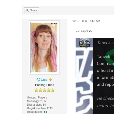
Cerca
02-07-2025, 11:57 AM
Lo sapevo!
@Les
Posting Freak
Gruppo: Players
Messaggi: 2,050
Discussioni: 64
Registrato: Nov 2022
Reputazione:
64