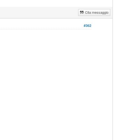
Cita messaggio
#362