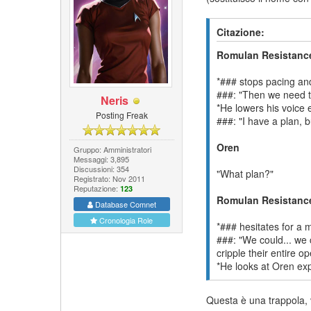
Citazione:
Romulan Resistanc
*### stops pacing and
###: "Then we need t
Neris
*He lowers his voice 
Posting Freak
###: "I have a plan, bu
Oren
Gruppo: Amministratori
Messaggi: 3,895
Discussioni: 354
"What plan?"
Registrato: Nov 2011
Reputazione:
123
Romulan Resistanc
Database Comnet
Cronologia Role
*### hesitates for a m
###: "We could... we 
cripple their entire op
*He looks at Oren expe
Questa è una trappola