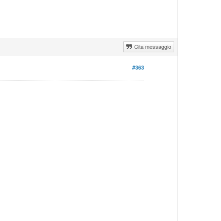
Cita messaggio
#363