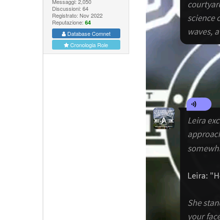
Messaggi: 2,050
Discussioni: 64
Registrato: Nov 2022
Reputazione:
64
Database Comnet
Cronologia Role