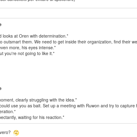
e
 looks at Oren with determination.*
o outsmart them. We need to get inside their organization, find their 
even more, his eyes intense.*
t you're not going to like it."
e
oment, clearly struggling with the idea.*
could use you as bait. Set up a meeting with Ruwon and try to capture h
eration."
ctantly, waiting for his reaction.*
, vero?